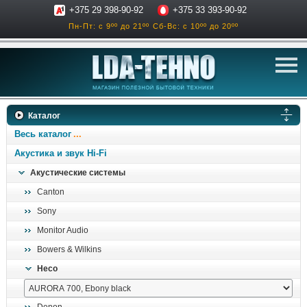
+375 29 398-90-92
+375 33 393-90-92
Пн-Пт: с 9ºº до 21ºº
Сб-Вс: с 10ºº до 20ºº
телевизоры
Каталог
аксессуары для тв
Весь каталог
звук и акустика
Акустика и звук Hi-Fi
Акустические системы
ресиверы, усилители
Canton
проигрыватели
Sony
климатехника
Monitor Audio
отопительные котлы
Bowers & Wilkins
дом, сад, стройка
Heco
о нас