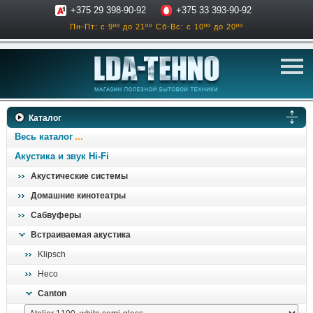
+375 29 398-90-92
+375 33 393-90-92
Пн-Пт: с 9ºº до 21ºº
Сб-Вс: с 10ºº до 20ºº
телевизоры
Каталог
аксессуары для тв
Весь каталог
звук и акустика
Акустика и звук Hi-Fi
Акустические системы
ресиверы, усилители
Домашние кинотеатры
проигрыватели
Сабвуферы
климатехника
Встраиваемая акустика
отопительные котлы
Klipsch
дом, сад, стройка
Heco
Canton
о нас