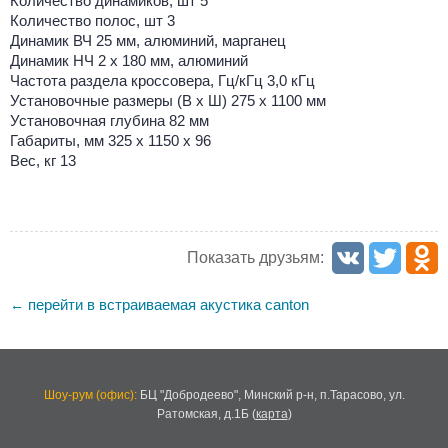
Количество динамиков, шт 5
Количество полос, шт 3
Динамик ВЧ 25 мм, алюминий, марганец
Динамик НЧ 2 x 180 мм, алюминий
Частота раздела кроссовера, Гц/кГц 3,0 кГц
Установочные размеры (В х Ш) 275 х 1100 мм
Установочная глубина 82 мм
Габариты, мм 325 x 1150 x 96
Вес, кг 13
Показать друзьям:
перейти в встраиваемая акустика canton
←
Шоу-рум (офис):
БЦ "Добродеево",
Минский р-н, п.Тарасово, ул.
Ратомская, д.1Б
(
карта
)