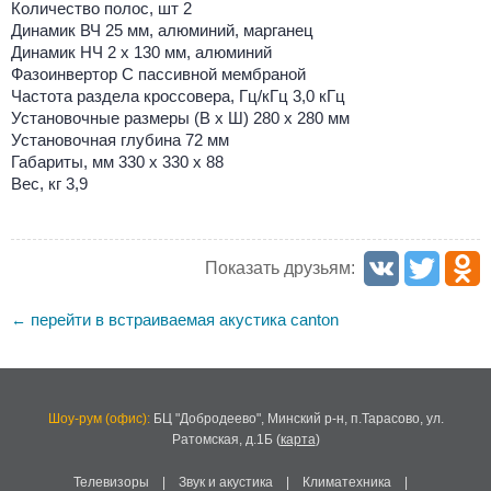
Количество полос, шт 2
Динамик ВЧ 25 мм, алюминий, марганец
Динамик НЧ 2 x 130 мм, алюминий
Фазоинвертор С пассивной мембраной
Частота раздела кроссовера, Гц/кГц 3,0 кГц
Установочные размеры (В х Ш) 280 х 280 мм
Установочная глубина 72 мм
Габариты, мм 330 x 330 x 88
Вес, кг 3,9
Показать друзьям:
перейти в встраиваемая акустика canton
←
Шоу-рум (офис):
БЦ "Добродеево",
Минский р-н, п.Тарасово, ул.
Ратомская, д.1Б
(
карта
)
Телевизоры
|
Звук и акустика
|
Климатехника
|