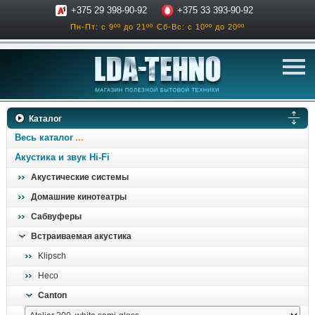
+375 29 398-90-92
+375 33 393-90-92
Пн-Пт: с 9ºº до 21ºº
Сб-Вс: с 10ºº до 20ºº
телевизоры
Каталог
аксессуары для тв
Весь каталог
звук и акустика
Акустика и звук Hi-Fi
Акустические системы
ресиверы, усилители
Домашние кинотеатры
проигрыватели
Сабвуферы
климатехника
Встраиваемая акустика
отопительные котлы
Klipsch
дом, сад, стройка
Heco
Canton
о нас