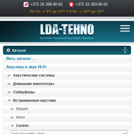
+375 29 398-90-92
+375 33 393-90-92
Пн-Пт: с 9ºº до 21ºº
Сб-Вс: с 10ºº до 20ºº
телевизоры
Каталог
аксессуары для тв
Весь каталог
звук и акустика
Акустика и звук Hi-Fi
Акустические системы
ресиверы, усилители
Домашние кинотеатры
проигрыватели
Сабвуферы
климатехника
Встраиваемая акустика
отопительные котлы
Klipsch
дом, сад, стройка
Heco
Canton
о нас