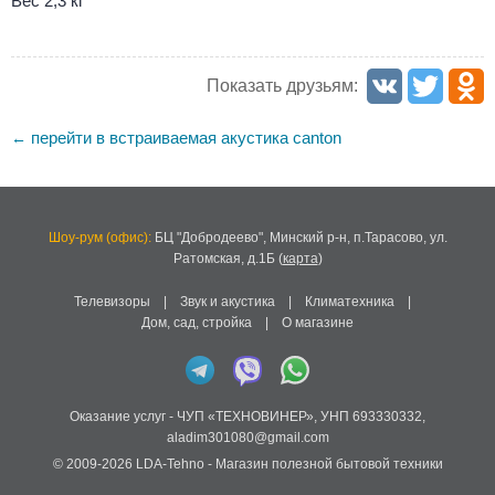
Вес 2,3 кг
Показать друзьям:
перейти в встраиваемая акустика canton
←
Шоу-рум (офис):
БЦ "Добродеево",
Минский р-н, п.Тарасово, ул.
Ратомская, д.1Б
(
карта
)
Телевизоры
|
Звук и акустика
|
Климатехника
|
Дом, сад, стройка
|
О магазине
Оказание услуг -
ЧУП «ТЕХНОВИНЕР»
,
УНП 693330332
,
aladim301080@gmail.com
© 2009-2026
LDA-Tehno
- Магазин полезной бытовой техники