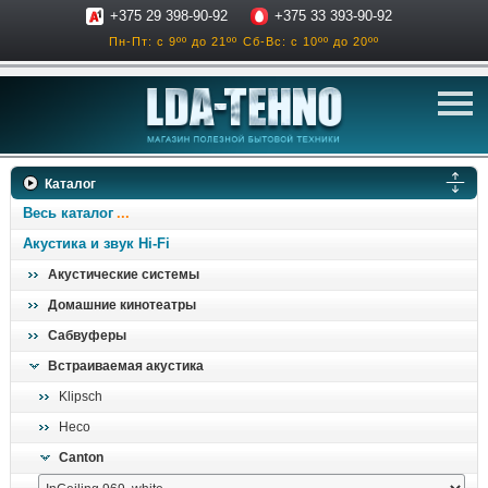
+375 29 398-90-92
+375 33 393-90-92
Пн-Пт: с 9ºº до 21ºº
Сб-Вс: с 10ºº до 20ºº
телевизоры
Каталог
аксессуары для тв
Весь каталог
звук и акустика
Акустика и звук Hi-Fi
Акустические системы
ресиверы, усилители
Домашние кинотеатры
проигрыватели
Сабвуферы
климатехника
Встраиваемая акустика
отопительные котлы
Klipsch
дом, сад, стройка
Heco
Canton
о нас