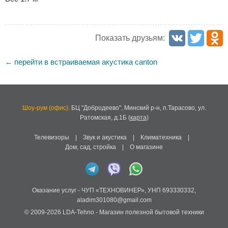
Показать друзьям:
перейти в встраиваемая акустика canton
←
Шоу-рум (офис):
БЦ "Добродеево",
Минский р-н, п.Тарасово, ул.
Ратомская, д.1Б
(
карта
)
Телевизоры
|
Звук и акустика
|
Климатехника
|
Дом, сад, стройка
|
О магазине
Оказание услуг -
ЧУП «ТЕХНОВИНЕР»
,
УНП 693330332
,
aladim301080@gmail.com
© 2009-2026
LDA-Tehno
- Магазин полезной бытовой техники