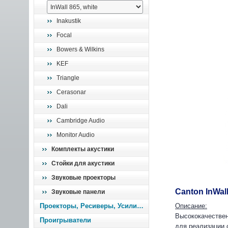
Inakustik
Focal
Bowers & Wilkins
KEF
Triangle
Cerasonar
Dali
Cambridge Audio
Monitor Audio
Комплекты акустики
Стойки для акустики
Звуковые проекторы
Canton InWall
Звуковые панели
Проекторы, Ресиверы, Усилители
Описание:
Высококачествен
Проигрыватели
для реализации 