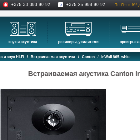
+375 33 393-90-92
+375 25 998-90-92
Пн-Пт: с 9ºº 
звук и акустика
ресиверы, усилители
проигрыва
hi-fi акустика
проекторы
сетевые пр
а и звук Hi-Fi
/
Встраиваемая акустика
/
Canton
/ InWall 865, white
музыкальные центры
экраны для проекторов
проигрыват
домашние кинотеатры
интерактивные доски
blu-ray пр
Встраиваемая акустика Canton InW
сабвуферы
av-ресиверы
cd проигры
встраиваемая акустика
стерео ресиверы
комплекты акустики
усилители
стойки для акустики
преобразователи, накопители и др.
звуковые проекторы
звуковые панели
шумоизоляция