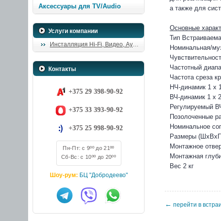
Аксессуары для TV/Audio
а также для сис
Основные характ
Услуги компании
Тип Встраиваем
Инсталляция Hi-Fi, Видео, Аудио
Номинальная/му
Чувствительность
Частотный диапаз
Контакты
Частота среза к
НЧ-динамик 1 х 
+375 29 398-90-92
ВЧ-динамик 1 х 
Регулируемый В
+375 33 393-90-92
Позолоченные р
Номинальное со
+375 25 998-90-92
Размеры (ШхВхГ) 
Монтажное отвер
Пн-Пт: с 9ºº до 21ºº
Монтажная глуби
Сб-Вс: с 10ºº до 20ºº
Вес 2 кг
Шоу-рум:
БЦ "Добродеево"
←
перейти в встра