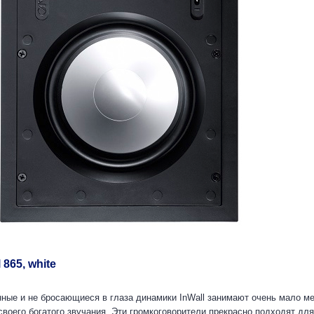
 865, white
ные и не бросающиеся в глаза динамики InWall занимают очень мало м
своего богатого звучания. Эти громкоговорители прекрасно подходят дл