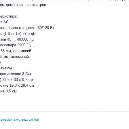
тем домашних кинотеатров.
еристики:
ая АС
зыкальная мощность 60/120 Вт
 (1 Вт / 1м) 87,5 дБ
он 45 ... 40,000 Гц
россовера 2900 Гц
165 мм, алюминий
25 мм, алюминий
Ч
азъемы
противление 8 Ом
23,6 х 33 х 9,2 см
стие 19,8 х 29,4 см
на 8,5 см
иваемая акустика canton