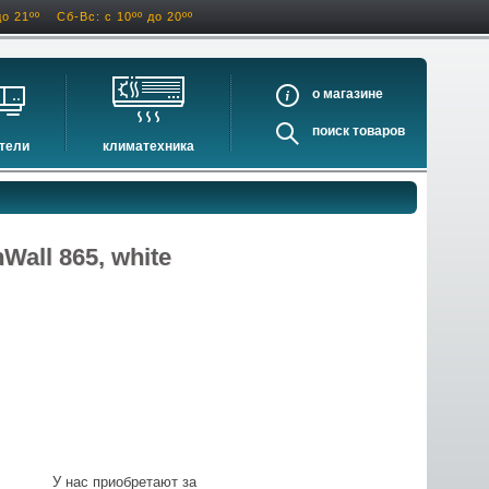
до 21ºº
Сб-Вс: с 10ºº до 20ºº
о
поиск
тели
климатехника
оигрыватели
кондиционеры
ели виниловых дисков
очистители и увлажнители воздуха
оигрыватели
осушители воздуха
all 865, white
ватели
водонагреватели электрические
водонагреватели газовые
бойлеры косвенного нагрева
инфракрасные обогреватели
баки и ёмкости
автоматика и принадлежности
отопительные котлы
У нас приобретают за