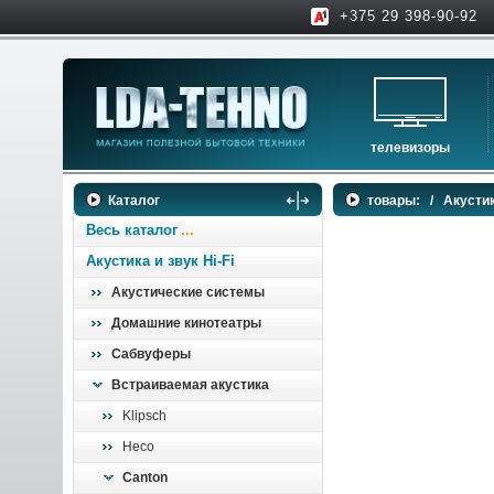
+375 29 398-90-92
телевизоры
телевизоры
Каталог
товары:
/
Акустик
аксессуары для тв
Весь каталог
Акустика и звук Hi-Fi
Акустические системы
Домашние кинотеатры
Сабвуферы
Встраиваемая акустика
Klipsch
Heco
Canton