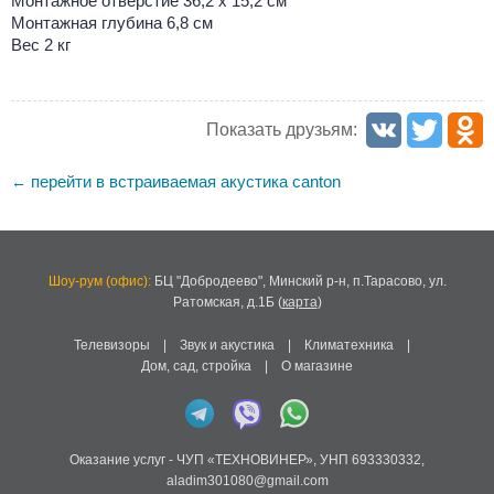
Монтажное отверстие 36,2 х 15,2 см
Монтажная глубина 6,8 см
Вес 2 кг
Показать друзьям:
перейти в встраиваемая акустика canton
←
Шоу-рум (офис):
БЦ "Добродеево",
Минский р-н, п.Тарасово, ул.
Ратомская, д.1Б
(
карта
)
Телевизоры
|
Звук и акустика
|
Климатехника
|
Дом, сад, стройка
|
О магазине
Оказание услуг -
ЧУП «ТЕХНОВИНЕР»
,
УНП 693330332
,
aladim301080@gmail.com