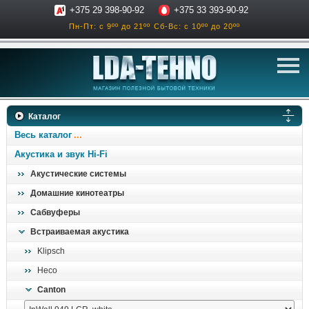
+375 29 398-90-92
+375 33 393-90-92
Пн-Пт: с 9ºº до 21ºº
Сб-Вс: с 10ºº до 20ºº
телевизоры
Каталог
аксессуары для тв
Весь каталог
звук и акустика
Акустика и звук Hi-Fi
Акустические системы
ресиверы, усилители
Домашние кинотеатры
проигрыватели
Сабвуферы
климатехника
Встраиваемая акустика
отопительные котлы
Klipsch
дом, сад, стройка
Heco
Canton
о нас