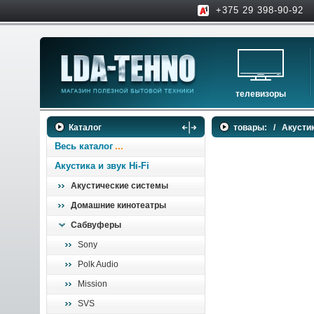
+375 29 398-90-92
телевизоры
телевизоры
Каталог
товары:
/
Акустик
аксессуары для тв
Весь каталог
Акустика и звук Hi-Fi
Акустические системы
Домашние кинотеатры
Сабвуферы
Sony
Polk Audio
Mission
SVS