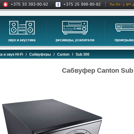
+375 33 393-90-92
+375 25 998-90-92
Пн-Пт: с 9ºº 
звук и акустика
ресиверы, усилители
проигрыва
hi-fi акустика
проекторы
сетевые пр
а и звук Hi-Fi
/
Сабвуферы
/
Canton
/ Sub 300
музыкальные центры
экраны для проекторов
проигрыват
домашние кинотеатры
интерактивные доски
blu-ray пр
Сабвуфер Canton Sub
сабвуферы
av-ресиверы
cd проигры
встраиваемая акустика
стерео ресиверы
комплекты акустики
усилители
стойки для акустики
преобразователи, накопители и др.
звуковые проекторы
звуковые панели
шумоизоляция