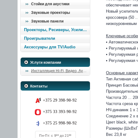
Стойки для акустики
обеспечивает не
Новый усилитель
Звуковые проекторы
кроссовера (50 
Звуковые панели
низкоуровневым
Проекторы, Ресиверы, Усилители
Ключевые особе
Проигрыватели
• Автоматическо
Аксессуары для TV/Audio
• Регулируемый
• Регулируемая 
• Регулируемая 
Услуги компании
Инсталляция Hi-Fi, Видео, Аудио
Основные характ
Тип Активная са
Принцип Басовы
Контакты
Производительно
Частота 20 ... 20
+375 29 398-90-92
Частота среза кр
НЧ-динамик 1 x 3
+375 33 393-90-92
Соединение 2 x в
Цвет black, white
+375 25 998-90-92
Размеры (ШхВхГ) 
Вес 23,8 кг
Пн-Пт: с 9ºº до 21ºº