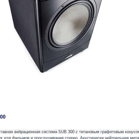
300
тавная вибрационная система SUB 300 с титановым графитовым конусо
к для фильмов и прослушивания стерео. Акустически нейтральная мет