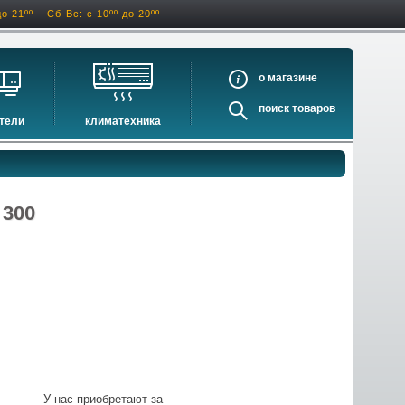
до 21ºº
Сб-Вс: с 10ºº до 20ºº
о
поиск
тели
климатехника
оигрыватели
кондиционеры
ели виниловых дисков
очистители и увлажнители воздуха
оигрыватели
осушители воздуха
 300
ватели
водонагреватели электрические
водонагреватели газовые
бойлеры косвенного нагрева
инфракрасные обогреватели
баки и ёмкости
автоматика и принадлежности
отопительные котлы
У нас приобретают за