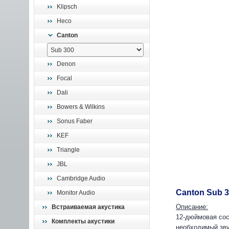
Klipsch
Heco
Canton
Denon
Focal
Dali
Bowers & Wilkins
Sonus Faber
KEF
Triangle
JBL
Cambridge Audio
Canton Sub 
Monitor Audio
Описание:
Встраиваемая акустика
12-дюймовая сос
Комплекты акустики
необходимый зву