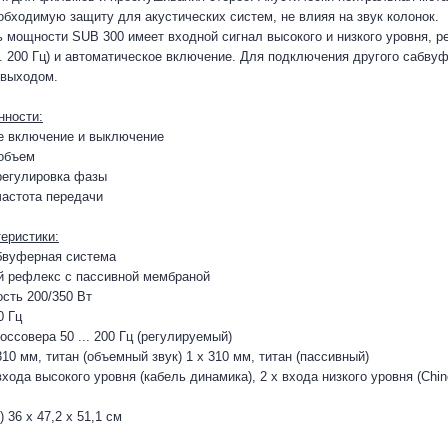
обходимую защиту для акустических систем, не влияя на звук колонок.
 мощности SUB 300 имеет входной сигнал высокого и низкого уровня, ре
... 200 Гц) и автоматическое включение. Для подключения другого сабв
 выходом.
нности:
е включение и выключение
 объем
регулировка фазы
частота передачи
еристики:
бвуферная система
й рефлекс с пассивной мембраной
сть 200/350 Вт
0 Гц
оссовера 50 ... 200 Гц (регулируемый)
10 мм, титан (объемный звук) 1 x 310 мм, титан (пассивный)
хода высокого уровня (кабель динамика), 2 x входа низкого уровня (Chin
36 x 47,2 x 51,1 см