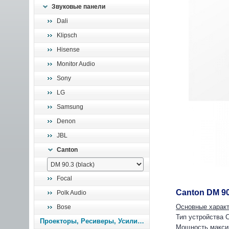
Звуковые панели
Dali
Klipsch
Hisense
Monitor Audio
Sony
LG
Samsung
Denon
JBL
Canton
Focal
Canton DM 90.
Polk Audio
Основные характ
Bose
Тип устройства 
Проекторы, Ресиверы, Усилители
Мощность макси