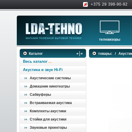
+375 29 398-90-92
телевизоры
телевизоры
Каталог
товары:
/
Акустик
аксессуары для тв
Весь каталог
Акустика и звук Hi-Fi
Акустические системы
Домашние кинотеатры
Сабвуферы
Встраиваемая акустика
Комплекты акустики
Стойки для акустики
Звуковые проекторы