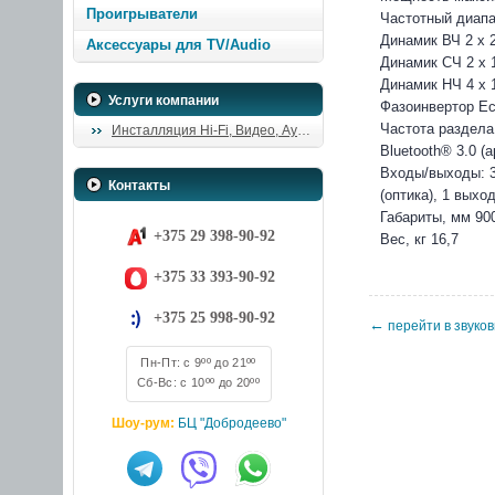
Проигрыватели
Частотный диапаз
Динамик ВЧ 2 х 
Аксессуары для TV/Audio
Динамик СЧ 2 х 
Динамик НЧ 4 х 
Услуги компании
Фазоинвертор Е
Частота раздела 
Инсталляция Hi-Fi, Видео, Аудио
Bluetooth® 3.0 (
Входы/выходы: 3 
Контакты
(оптика), 1 выхо
Габариты, мм 900
+375 29 398-90-92
Вес, кг 16,7
+375 33 393-90-92
+375 25 998-90-92
←
перейти в звуко
Пн-Пт: с 9ºº до 21ºº
Сб-Вс: с 10ºº до 20ºº
Шоу-рум:
БЦ "Добродеево"