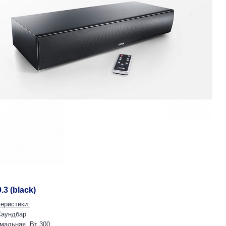
3 (black)
еристики:
Саундбар
мальная, Вт 300