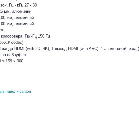
он, Гц - кГц 27 - 30
25 мм, алюминий
100 мм, алюминий
100 мм, алюминий
сть
кроссовера, Гц/кГц 150 Гц
apt-X® codec)
входа HDMI (with 3D, 4K), 1 выход HDMI (with ARC), 1 аналоговый вход 
д на сабвуфер
 x 159 x 300
вые панели canton