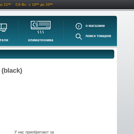
до 21ºº
Сб-Вс: с 10ºº до 20ºº
о
поиск
тели
климатехника
оигрыватели
кондиционеры
ели виниловых дисков
очистители и увлажнители воздуха
оигрыватели
осушители воздуха
(black)
ватели
водонагреватели электрические
водонагреватели газовые
бойлеры косвенного нагрева
инфракрасные обогреватели
баки и ёмкости
автоматика и принадлежности
отопительные котлы
У нас приобретают за