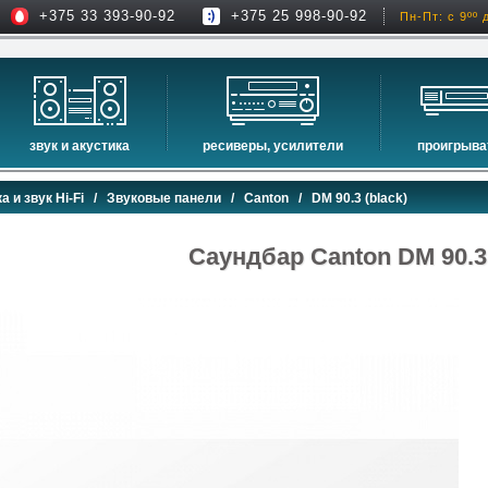
+375 33 393-90-92
+375 25 998-90-92
Пн-Пт: с 9ºº 
звук и акустика
ресиверы, усилители
проигрыва
hi-fi акустика
проекторы
сетевые пр
а и звук Hi-Fi
/
Звуковые панели
/
Canton
/ DM 90.3 (black)
музыкальные центры
экраны для проекторов
проигрыват
домашние кинотеатры
интерактивные доски
blu-ray пр
Саундбар Canton DM 90.3 
сабвуферы
av-ресиверы
cd проигры
встраиваемая акустика
стерео ресиверы
комплекты акустики
усилители
стойки для акустики
преобразователи, накопители и др.
звуковые проекторы
звуковые панели
шумоизоляция