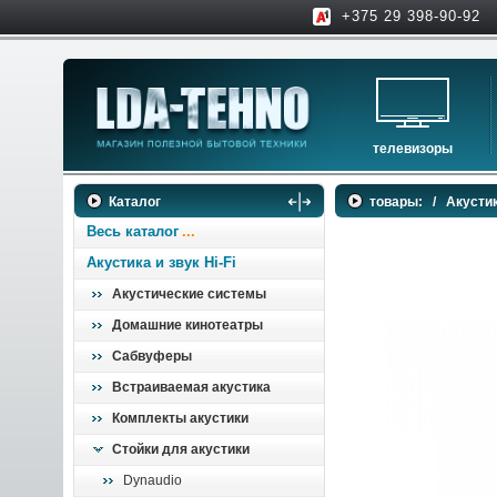
+375 29 398-90-92
телевизоры
телевизоры
Каталог
товары:
/
Акустик
аксессуары для тв
Весь каталог
Акустика и звук Hi-Fi
Акустические системы
Домашние кинотеатры
Сабвуферы
Встраиваемая акустика
Комплекты акустики
Стойки для акустики
Dynaudio