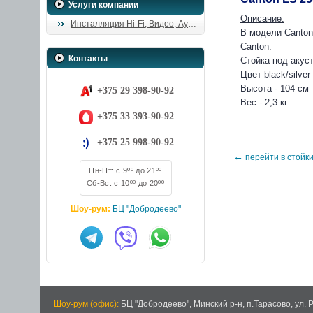
Услуги компании
Описание:
Инсталляция Hi-Fi, Видео, Аудио
В модели Canton
Canton.
Контакты
Стойка под акуст
Цвет black/silver
Высота - 104 см
+375 29 398-90-92
Вес - 2,3 кг
+375 33 393-90-92
+375 25 998-90-92
←
перейти в стойки
Пн-Пт: с 9ºº до 21ºº
Сб-Вс: с 10ºº до 20ºº
Шоу-рум:
БЦ "Добродеево"
Шоу-рум (офис):
БЦ "Добродеево",
Минский р-н, п.Тарасово, ул. 