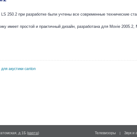
 LS 250.2 при разработке были учтены все современные технические ст
ику имеет простой и практичный дизайн, разработана для Movie 2005.2, M
 для акустики canton
Ратомская, д.1Б
(
карта
)
Телевизоры
Звук и 
|