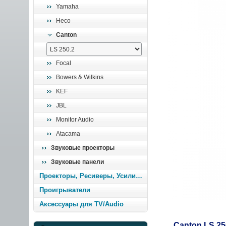
Yamaha
Heco
Canton
Focal
Bowers & Wilkins
KEF
JBL
Monitor Audio
Atacama
Звуковые проекторы
Звуковые панели
Проекторы, Ресиверы, Усилители
Проигрыватели
Аксессуары для TV/Audio
Canton LS 25