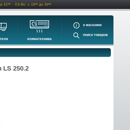
до 21ºº
Сб-Вс: с 10ºº до 20ºº
о
поиск
тели
климатехника
оигрыватели
кондиционеры
ели виниловых дисков
очистители и увлажнители воздуха
оигрыватели
осушители воздуха
 LS 250.2
ватели
водонагреватели электрические
водонагреватели газовые
бойлеры косвенного нагрева
инфракрасные обогреватели
баки и ёмкости
автоматика и принадлежности
отопительные котлы