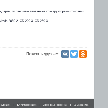
андарты, усовершенствованные конструкторами компании
ovie 2050.2, CD 220.3, CD 250.3
Показать друзьям:
акустика
Климатехника
Дом, сад, стройка
О магазине
|
|
|