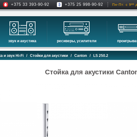
+375 33 393-90-92
+375 25 998-90-92
Пн-Пт: с 9ºº 
звук и акустика
ресиверы, усилители
проигрыва
hi-fi акустика
проекторы
сетевые пр
а и звук Hi-Fi
/
Стойки для акустики
/
Canton
/ LS 250.2
музыкальные центры
экраны для проекторов
проигрыват
домашние кинотеатры
интерактивные доски
blu-ray пр
Стойка для акустики Canton
сабвуферы
av-ресиверы
cd проигры
встраиваемая акустика
стерео ресиверы
комплекты акустики
усилители
стойки для акустики
преобразователи, накопители и др.
звуковые проекторы
звуковые панели
шумоизоляция