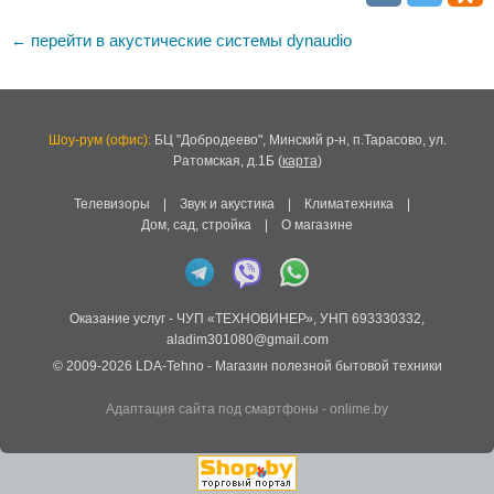
перейти в акустические системы dynaudio
←
Шоу-рум (офис):
БЦ "Добродеево",
Минский р-н, п.Тарасово, ул.
Ратомская, д.1Б
(
карта
)
Телевизоры
|
Звук и акустика
|
Климатехника
|
Дом, сад, стройка
|
О магазине
Оказание услуг -
ЧУП «ТЕХНОВИНЕР»
,
УНП 693330332
,
aladim301080@gmail.com
© 2009-2026
LDA-Tehno
- Магазин полезной бытовой техники
Адаптация сайта под смартфоны
-
onlime.by