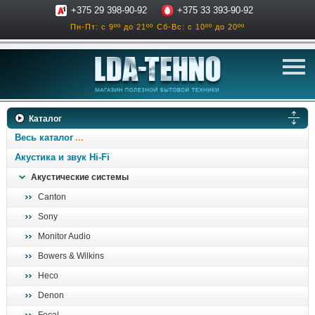
+375 29 398-90-92
+375 33 393-90-92
Пн-Пт: с 9ºº до 21ºº
Сб-Вс: с 10ºº до 20ºº
телевизоры
Каталог
аксессуары для тв
Весь каталог
звук и акустика
Акустика и звук Hi-Fi
Акустические системы
ресиверы, усилители
Canton
проигрыватели
Sony
климатехника
Monitor Audio
отопительные котлы
Bowers & Wilkins
дом, сад, стройка
Heco
Denon
о нас