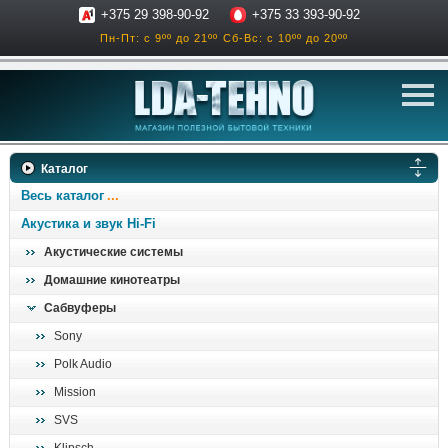
+375 29 398-90-92
+375 33 393-90-92
Пн-Пт: с 9ºº до 21ºº
Сб-Вс: с 10ºº до 20ºº
телевизоры
Каталог
аксессуары для тв
Весь каталог
звук и акустика
Акустика и звук Hi-Fi
Акустические системы
ресиверы, усилители
Домашние кинотеатры
проигрыватели
Сабвуферы
климатехника
Sony
отопительные котлы
Polk Audio
дом, сад, стройка
Mission
SVS
о нас