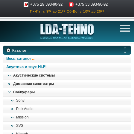
+375 29 398-90-92
+375 33 393-90-92
Пн-Пт: с 9ºº до 21ºº
Сб-Вс: с 10ºº до 20ºº
телевизоры
Каталог
аксессуары для тв
Весь каталог
звук и акустика
Акустика и звук Hi-Fi
Акустические системы
ресиверы, усилители
Домашние кинотеатры
проигрыватели
Сабвуферы
климатехника
Sony
отопительные котлы
Polk Audio
дом, сад, стройка
Mission
SVS
о нас