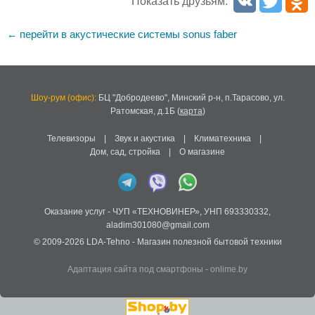
Показать друзьям:
перейти в акустические системы sonus faber
←
Шоу-рум (офис):
БЦ "Добродеево",
Минский р-н, п.Тарасово, ул.
Ратомская, д.1Б
(
карта
)
Телевизоры
|
Звук и акустика
|
Климатехника
|
Дом, сад, стройка
|
О магазине
Оказание услуг -
ЧУП «ТЕХНОВИНЕР»
,
УНП 693330332
,
aladim301080@gmail.com
© 2009-2026
LDA-Tehno
- Магазин полезной бытовой техники
Адаптация сайта под смартфоны
-
onlime.by