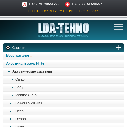
+375 29 398-90-92
+375 33 393-90-92
Пн-Пт: с 9ºº до 21ºº
Сб-Вс: с 10ºº до 20ºº
телевизоры
Каталог
аксессуары для тв
Весь каталог
звук и акустика
Акустика и звук Hi-Fi
Акустические системы
ресиверы, усилители
Canton
проигрыватели
Sony
климатехника
Monitor Audio
отопительные котлы
Bowers & Wilkins
дом, сад, стройка
Heco
Denon
о нас