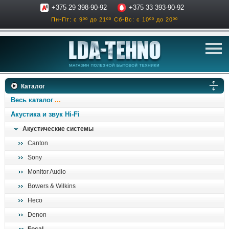
+375 29 398-90-92
+375 33 393-90-92
Пн-Пт: с 9ºº до 21ºº
Сб-Вс: с 10ºº до 20ºº
телевизоры
Каталог
аксессуары для тв
Весь каталог
звук и акустика
Акустика и звук Hi-Fi
Акустические системы
ресиверы, усилители
Canton
проигрыватели
Sony
климатехника
Monitor Audio
отопительные котлы
Bowers & Wilkins
дом, сад, стройка
Heco
Denon
о нас