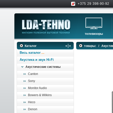
+375 29 398-90-92
телевизоры
телевизоры
Каталог
товары:
/
Акустик
аксессуары для тв
Весь каталог
Акустика и звук Hi-Fi
Акустические системы
Canton
Sony
Monitor Audio
Bowers & Wilkins
Heco
Denon