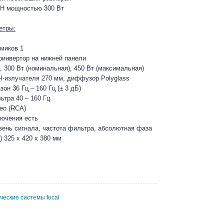
SH мощностью 300 Вт
етры:
миков 1
оинвертор на нижней панели
 300 Вт (номинальная), 450 Вт (максимальная)
Ч-излучателя 270 мм, диффузор Polyglass
он 36 Гц – 160 Гц (± 3 дБ)
ьтра 40 – 160 Гц
ео (RCA)
ючения есть
вень сигнала, частота фильтра, абсолютная фаза
 325 x 420 x 380 мм
ческие системы focal