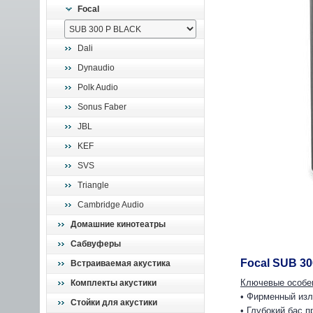
Focal
Dali
Dynaudio
Polk Audio
Sonus Faber
JBL
KEF
SVS
Triangle
Cambridge Audio
Домашние кинотеатры
Сабвуферы
Focal SUB 3
Встраиваемая акустика
Ключевые особе
Комплекты акустики
• Фирменный из
Стойки для акустики
• Глубокий бас 