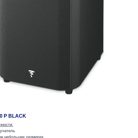
00 P BLACK
нности:
лучатель
при небольших размерах