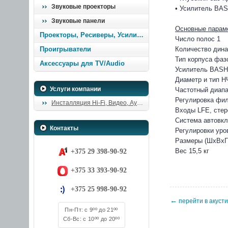
Звуковые проекторы
• Усилитель BA
Звуковые панели
Основные парам
Проекторы, Ресиверы, Усилители
Число полос 1
Проигрыватели
Количество дина
Тип корпуса фаз
Аксессуары для TV/Audio
Усилитель BASH,
Диаметр и тип Н
Услуги компании
Частотный диапаз
Регулировка фил
Инсталляция Hi-Fi, Видео, Аудио
Входы LFE, стер
Система автовкл
Контакты
Регулировки уро
Размеры (ШхВхГ)
Вес 15,5 кг
+375 29 398-90-92
+375 33 393-90-92
+375 25 998-90-92
←
перейти в акусти
Пн-Пт: с 9ºº до 21ºº
Сб-Вс: с 10ºº до 20ºº