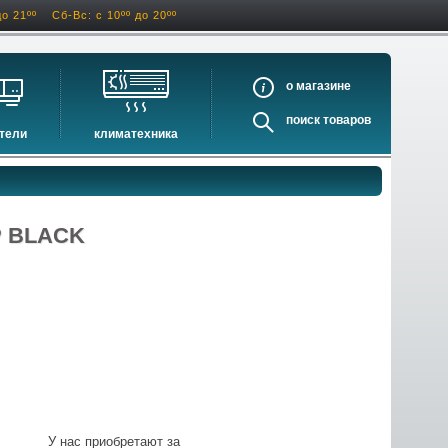
до 21ºº
Сб-Вс: с 10ºº до 20ºº
о
поиск
тели
климатехника
оигрыватели
кондиционеры
ели виниловых дисков
очистители и увлажнители воздуха
оигрыватели
осушители воздуха
P BLACK
ватели
водонагреватели электрические
водонагреватели газовые
бойлеры косвенного нагрева
инфракрасные обогреватели
баки и ёмкости
автоматика и принадлежности
отопительные котлы
У нас приобретают за