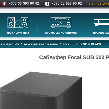
+375 33 393-90-92
+375 25 998-90-92
Пн-Пт: с 9ºº 
звук и акустика
ресиверы, усилители
проигрыва
hi-fi акустика
проекторы
сетевые пр
а и звук Hi-Fi
/
Акустические системы
/
Focal
/ SUB 300 P BLACK
музыкальные центры
экраны для проекторов
проигрыват
домашние кинотеатры
интерактивные доски
blu-ray пр
Сабвуфер Focal SUB 300 
сабвуферы
av-ресиверы
cd проигры
встраиваемая акустика
стерео ресиверы
комплекты акустики
усилители
стойки для акустики
преобразователи, накопители и др.
звуковые проекторы
звуковые панели
шумоизоляция