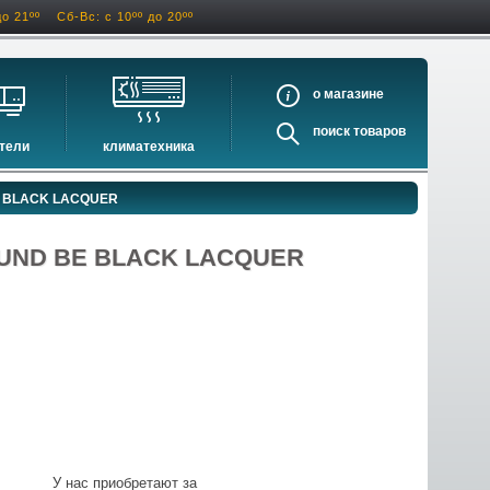
до 21ºº
Сб-Вс: с 10ºº до 20ºº
о
поиск
тели
климатехника
оигрыватели
кондиционеры
 BLACK LACQUER
ели виниловых дисков
очистители и увлажнители воздуха
оигрыватели
осушители воздуха
ROUND BE BLACK LACQUER
ватели
водонагреватели электрические
водонагреватели газовые
бойлеры косвенного нагрева
инфракрасные обогреватели
баки и ёмкости
автоматика и принадлежности
отопительные котлы
У нас приобретают за