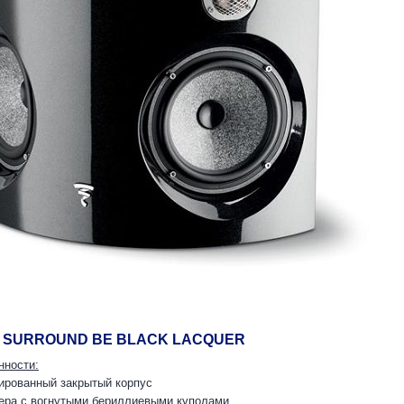
A SURROUND BE BLACK LACQUER
нности:
ированный закрытый корпус
тера с вогнутыми бериллиевыми куполами