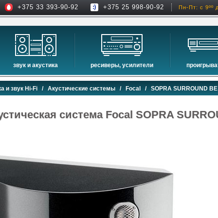
+375 33 393-90-92
+375 25 998-90-92
Пн-Пт: с 9ºº 
звук и акустика
ресиверы, усилители
проигрыва
hi-fi акустика
проекторы
сетевые пр
а и звук Hi-Fi
/
Акустические системы
/
Focal
/ SOPRA SURROUND BE
музыкальные центры
экраны для проекторов
проигрыват
домашние кинотеатры
интерактивные доски
blu-ray пр
устическая система Focal SOPRA SUR
сабвуферы
av-ресиверы
cd проигры
встраиваемая акустика
стерео ресиверы
комплекты акустики
усилители
стойки для акустики
преобразователи, накопители и др.
звуковые проекторы
звуковые панели
шумоизоляция