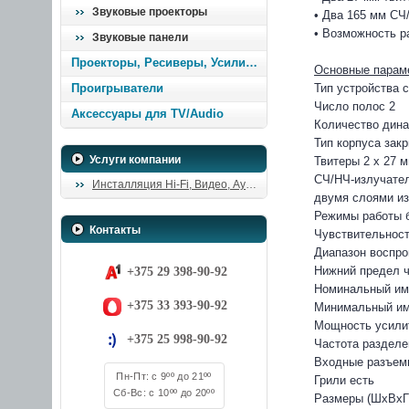
Звуковые проекторы
• Два 165 мм С
• Возможность р
Звуковые панели
Проекторы, Ресиверы, Усилители
Основные парам
Проигрыватели
Тип устройства 
Число полос 2
Аксессуары для TV/Audio
Количество дина
Тип корпуса зак
Услуги компании
Твитеры 2 х 27 
СЧ/НЧ-излучател
Инсталляция Hi-Fi, Видео, Аудио
двумя слоями из 
Режимы работы б
Контакты
Чувствительность
Диапазон воспрои
Нижний предел ча
+375 29 398-90-92
Номинальный им
+375 33 393-90-92
Минимальный им
Мощность усилит
+375 25 998-90-92
Частота разделе
Входные разъем
Пн-Пт: с 9ºº до 21ºº
Грили есть
Сб-Вс: с 10ºº до 20ºº
Размеры (ШхВхГ