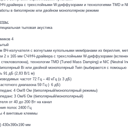
Ч/НЧ-драйвера с трехслойными W-диффузорами и технологиями TMD и N
аботы в биполярном или двойном монополярном режиме
етры:
специальная тыловая акустика
миков 4
рытый
мм ВЧ-излучателя с вогнутыми купольными мембранами из бериллия, ме
и 2 х 165 мм СЧ/НЧ-драйвера с трехслойными W-диффузорами (вспенен
стекловолокна), технологии TMD (Tuned Mass Damping) и NIC (Neutral Ind
иполярный Bi или двойной монополярный Twin (выбираются с помощью 
 91 дБ (2,83 В/1 м)
зводимых частот 72 Гц – 40 кГц (± 3 дБ)
стотного диапазона 59 Гц (- 6 дБ)
педанс 4 Ом/8 Ом (биполярный/монополярный режимы)
педанс 3 Ом/6 Ом (биполярный/монополярный)
еля от 40 до 200 Вт на канал
ния полос 2400 Гц
ы 4 винтовые клеммы
) 430x390x190 мм