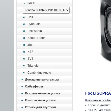
Focal
Dali
Dynaudio
Polk Audio
Sonus Faber
JBL
KEF
SVS
Triangle
Cambridge Audio
Домашние кинотеатры
Сабвуферы
Focal SOPR
Встраиваемая акустика
Ключевые особе
Комплекты акустики
• Хорошо демпф
Стойки для акустики
• Два 27 мм тви