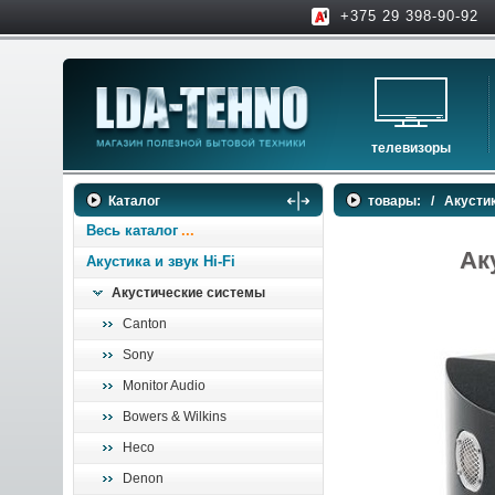
+375 29 398-90-92
телевизоры
телевизоры
Каталог
товары:
/
Акустик
аксессуары для тв
Весь каталог
Ак
Акустика и звук Hi-Fi
Акустические системы
Canton
Sony
Monitor Audio
Bowers & Wilkins
Heco
Denon