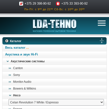
+375 29 398-90-92
+375 33 393-90-92
Пн-Пт: с 9ºº до 21ºº
Сб-Вс: с 10ºº до 20ºº
телевизоры
Каталог
аксессуары для тв
Весь каталог
звук и акустика
Акустика и звук Hi-Fi
Акустические системы
ресиверы, усилители
Canton
проигрыватели
Sony
климатехника
Monitor Audio
отопительные котлы
Bowers & Wilkins
дом, сад, стройка
Heco
о нас