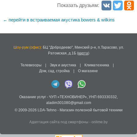
Показать друзьям:
перейти в встраиваемая акустика bowers & wilkins
←
Шоу-рум (офис):
БЦ "Добродеево",
Минский р-н, п.Тарасово, ул.
Ратомская, д.1Б
(
карта
)
Телевизоры
|
Звук и акустика
|
Климатехника
|
Дом, сад, стройка
|
О магазине
Оказание услуг -
ЧУП «ТЕХНОВИНЕР»
,
УНП 693330332
,
aladim301080@gmail.com
© 2009-2026
LDA-Tehno
- Магазин полезной бытовой техники
Адаптация сайта под смартфоны
-
onlime.by