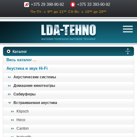
+375 29 398-90-92
+375 33 393-90-92
Пн-Пт: с 9ºº до 21ºº
Сб-Вс: с 10ºº до 20ºº
телевизоры
Каталог
аксессуары для тв
Весь каталог
звук и акустика
Акустика и звук Hi-Fi
Акустические системы
ресиверы, усилители
Домашние кинотеатры
проигрыватели
Сабвуферы
климатехника
Встраиваемая акустика
отопительные котлы
Klipsch
дом, сад, стройка
Heco
Canton
о нас