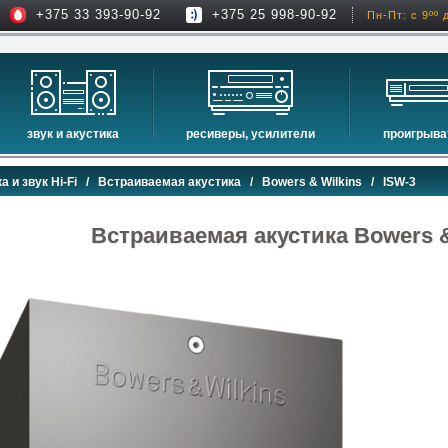
+375 33 393-90-92
+375 25 998-90-92
Пн-Пт: с 9ºº 
звук и акустика
ресиверы, усилители
проигрыва
hi-fi акустика
проекторы
сетевые пр
а и звук Hi-Fi
/
Встраиваемая акустика
/
Bowers & Wilkins
/ ISW-3
музыкальные центры
экраны для проекторов
проигрыват
домашние кинотеатры
интерактивные доски
blu-ray пр
Встраиваемая акустика Bowers &
сабвуферы
av-ресиверы
cd проигры
встраиваемая акустика
стерео ресиверы
комплекты акустики
усилители
стойки для акустики
преобразователи, накопители и др.
звуковые проекторы
звуковые панели
шумоизоляция