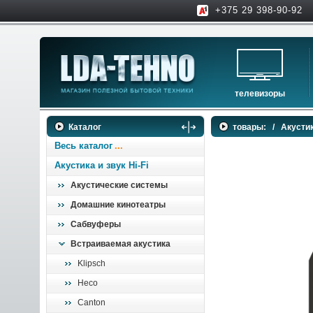
+375 29 398-90-92
телевизоры
телевизоры
Каталог
товары:
/
Акустик
аксессуары для тв
Весь каталог
Акустика и звук Hi-Fi
Акустические системы
Домашние кинотеатры
Сабвуферы
Встраиваемая акустика
Klipsch
Heco
Canton