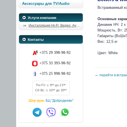
Аксессуары для TV/Audio
Встраиваемый кор
Услуги компании
Основные хара
Динамик НЧ: 2 
Инсталляция Hi-Fi, Видео, Аудио
Мощность, Вт: 2
Габариты (ВхШхГ)
Контакты
Вес: 12,5 кг
+375 29 398-90-92
Цвет: White
+375 33 393-90-92
+375 25 998-90-92
←
перейти в встраи
Пн-Пт: с 9ºº до 21ºº
Сб-Вс: с 10ºº до 20ºº
Шоу-рум:
БЦ "Добродеево"