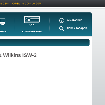
до 21ºº
Сб-Вс: с 10ºº до 20ºº
о
поиск
тели
климатехника
оигрыватели
кондиционеры
ели виниловых дисков
очистители и увлажнители воздуха
оигрыватели
осушители воздуха
 Wilkins ISW-3
ватели
водонагреватели электрические
водонагреватели газовые
бойлеры косвенного нагрева
инфракрасные обогреватели
баки и ёмкости
автоматика и принадлежности
отопительные котлы