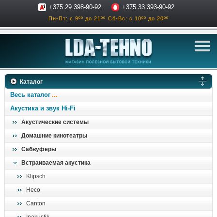
+375 29 398-90-92
+375 33 393-90-92
Пн-Пт: с 9ºº до 21ºº
Сб-Вс: с 10ºº до 20ºº
телевизоры
Каталог
аксессуары для тв
Весь каталог
звук и акустика
Акустика и звук Hi-Fi
Акустические системы
ресиверы, усилители
Домашние кинотеатры
проигрыватели
Сабвуферы
климатехника
Встраиваемая акустика
отопительные котлы
Klipsch
дом, сад, стройка
Heco
Canton
о нас