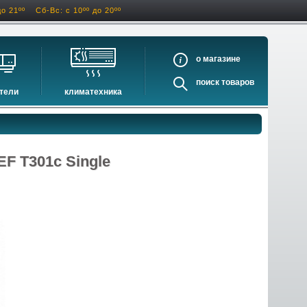
до 21ºº
Сб-Вс: с 10ºº до 20ºº
о
поиск
тели
климатехника
оигрыватели
кондиционеры
ели виниловых дисков
очистители и увлажнители воздуха
оигрыватели
осушители воздуха
F T301c Single
ватели
водонагреватели электрические
водонагреватели газовые
бойлеры косвенного нагрева
инфракрасные обогреватели
баки и ёмкости
автоматика и принадлежности
отопительные котлы