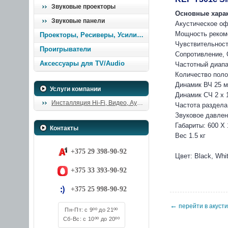
Звуковые проекторы
Основные харак
Звуковые панели
Акустическое о
Мощность рекоме
Проекторы, Ресиверы, Усилители
Чувствительность
Проигрыватели
Сопротивление, 
Аксессуары для TV/Audio
Частотный диапаз
Количество поло
Динамик ВЧ 25 
Услуги компании
Динамик СЧ 2 x 
Инсталляция Hi-Fi, Видео, Аудио
Частота раздела 
Звуковое давлен
Габариты: 600 X
Контакты
Вес 1.5 кг
+375 29 398-90-92
Цвет: Black, Whi
+375 33 393-90-92
+375 25 998-90-92
←
перейти в акусти
Пн-Пт: с 9ºº до 21ºº
Сб-Вс: с 10ºº до 20ºº