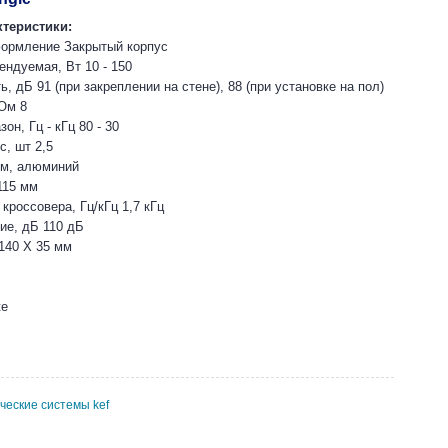
теристики:
формление Закрытый корпус
ндуемая, Вт 10 - 150
, дБ 91 (при закреплении на стене), 88 (при установке на пол)
Ом 8
он, Гц - кГц 80 - 30
с, шт 2,5
мм, алюминий
115 мм
кроссовера, Гц/кГц 1,7 кГц
ие, дБ 110 дБ
 140 X 35 мм
te
ческие системы kef