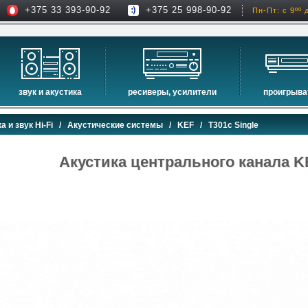
+375 33 393-90-92
+375 25 998-90-92
Пн-Пт: с 9ºº 
звук и акустика
ресиверы, усилители
проигрыва
hi-fi акустика
проекторы
сетевые пр
а и звук Hi-Fi
/
Акустические системы
/
KEF
/ T301c Single
музыкальные центры
экраны для проекторов
проигрыват
домашние кинотеатры
интерактивные доски
blu-ray пр
Акустика центрального канала KE
сабвуферы
av-ресиверы
cd проигры
встраиваемая акустика
стерео ресиверы
комплекты акустики
усилители
стойки для акустики
преобразователи, накопители и др.
звуковые проекторы
звуковые панели
шумоизоляция