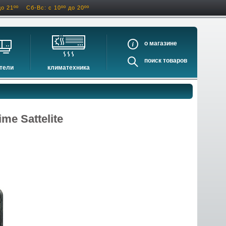
до 21ºº
Сб-Вс: с 10ºº до 20ºº
о
поиск
тели
климатехника
оигрыватели
кондиционеры
ели виниловых дисков
очистители и увлажнители воздуха
оигрыватели
осушители воздуха
me Sattelite
ватели
водонагреватели электрические
водонагреватели газовые
бойлеры косвенного нагрева
инфракрасные обогреватели
баки и ёмкости
автоматика и принадлежности
отопительные котлы