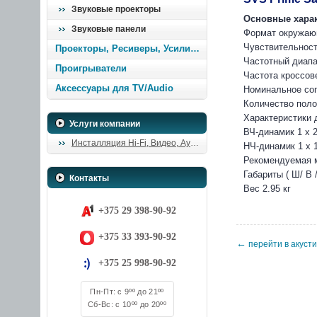
Звуковые проекторы
Основные харак
Звуковые панели
Формат окружаю
Чувствительност
Проекторы, Ресиверы, Усилители
Частотный диапаз
Проигрыватели
Частота кроссове
Аксессуары для TV/Audio
Номинальное со
Количество поло
Характеристики 
Услуги компании
ВЧ-динамик 1 х 
Инсталляция Hi-Fi, Видео, Аудио
НЧ-динамик 1 x 
Рекомендуемая м
Габариты ( Ш/ В 
Контакты
Вес 2.95 кг
+375 29 398-90-92
+375 33 393-90-92
←
перейти в акуст
+375 25 998-90-92
Пн-Пт: с 9ºº до 21ºº
Сб-Вс: с 10ºº до 20ºº