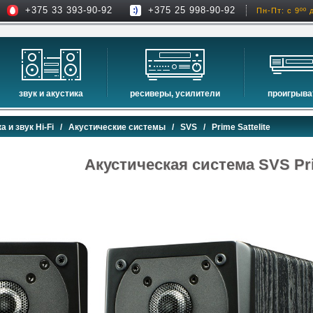
+375 33 393-90-92
+375 25 998-90-92
Пн-Пт: с 9ºº 
звук и акустика
ресиверы, усилители
проигрыва
hi-fi акустика
проекторы
сетевые пр
а и звук Hi-Fi
/
Акустические системы
/
SVS
/ Prime Sattelite
музыкальные центры
экраны для проекторов
проигрыват
домашние кинотеатры
интерактивные доски
blu-ray пр
Акустическая система SVS Pri
сабвуферы
av-ресиверы
cd проигры
встраиваемая акустика
стерео ресиверы
комплекты акустики
усилители
стойки для акустики
преобразователи, накопители и др.
звуковые проекторы
звуковые панели
шумоизоляция