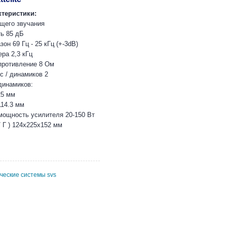
теристики:
щего звучания
ь 85 дБ
он 69 Гц - 25 кГц (+-3dB)
ра 2,3 кГц
противление 8 Ом
с / динамиков 2
динамиков:
25 мм
114.3 мм
ощность усилителя 20-150 Вт
/ Г ) 124x225x152 мм
ические системы svs