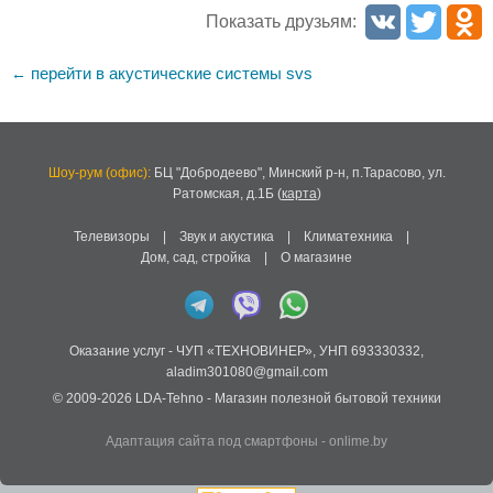
Показать друзьям:
перейти в акустические системы svs
←
Шоу-рум (офис):
БЦ "Добродеево",
Минский р-н, п.Тарасово, ул.
Ратомская, д.1Б
(
карта
)
Телевизоры
|
Звук и акустика
|
Климатехника
|
Дом, сад, стройка
|
О магазине
Оказание услуг -
ЧУП «ТЕХНОВИНЕР»
,
УНП 693330332
,
aladim301080@gmail.com
© 2009-2026
LDA-Tehno
- Магазин полезной бытовой техники
Адаптация сайта под смартфоны
-
onlime.by