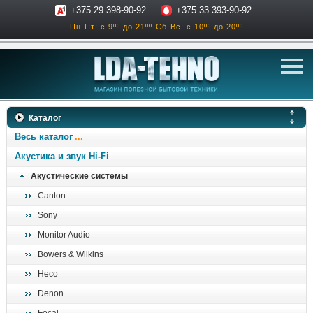
+375 29 398-90-92
+375 33 393-90-92
Пн-Пт: с 9ºº до 21ºº
Сб-Вс: с 10ºº до 20ºº
телевизоры
Каталог
аксессуары для тв
Весь каталог
звук и акустика
Акустика и звук Hi-Fi
Акустические системы
ресиверы, усилители
Canton
проигрыватели
Sony
климатехника
Monitor Audio
отопительные котлы
Bowers & Wilkins
дом, сад, стройка
Heco
Denon
о нас