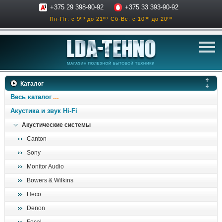
+375 29 398-90-92
+375 33 393-90-92
Пн-Пт: с 9ºº до 21ºº
Сб-Вс: с 10ºº до 20ºº
телевизоры
Каталог
аксессуары для тв
Весь каталог
звук и акустика
Акустика и звук Hi-Fi
Акустические системы
ресиверы, усилители
Canton
проигрыватели
Sony
климатехника
Monitor Audio
отопительные котлы
Bowers & Wilkins
дом, сад, стройка
Heco
Denon
о нас