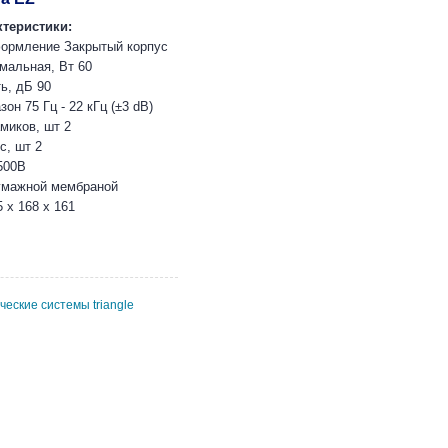
теристики:
формление Закрытый корпус
мальная, Вт 60
ь, дБ 90
он 75 Гц - 22 кГц (±3 dB)
миков, шт 2
с, шт 2
500B
умажной мембраной
 x 168 х 161
ческие системы triangle