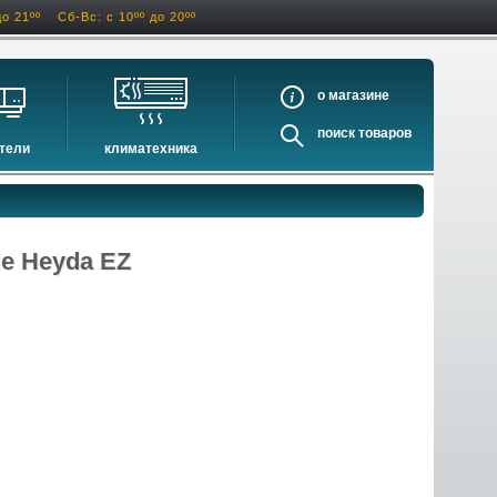
до 21ºº
Сб-Вс: с 10ºº до 20ºº
о
поиск
тели
климатехника
оигрыватели
кондиционеры
ели виниловых дисков
очистители и увлажнители воздуха
оигрыватели
осушители воздуха
le Heyda EZ
ватели
водонагреватели электрические
водонагреватели газовые
бойлеры косвенного нагрева
инфракрасные обогреватели
баки и ёмкости
автоматика и принадлежности
отопительные котлы