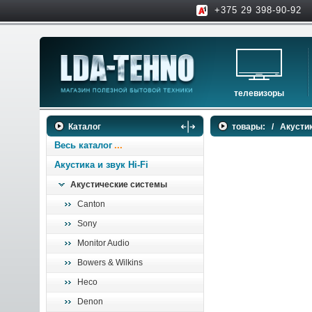
+375 29 398-90-92
телевизоры
телевизоры
Каталог
товары:
/
Акустик
аксессуары для тв
Весь каталог
Акустика и звук Hi-Fi
Акустические системы
Canton
Sony
Monitor Audio
Bowers & Wilkins
Heco
Denon