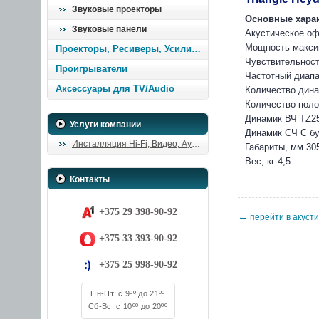
Звуковые проекторы
Основные харак
Звуковые панели
Акустическое о
Мощность макси
Проекторы, Ресиверы, Усилители
Чувствительност
Проигрыватели
Частотный диапаз
Аксессуары для TV/Audio
Количество дина
Количество поло
Динамик ВЧ TZ2
Услуги компании
Динамик СЧ С б
Инсталляция Hi-Fi, Видео, Аудио
Габариты, мм 305
Вес, кг 4,5
Контакты
+375 29 398-90-92
←
перейти в акусти
+375 33 393-90-92
+375 25 998-90-92
Пн-Пт: с 9ºº до 21ºº
Сб-Вс: с 10ºº до 20ºº