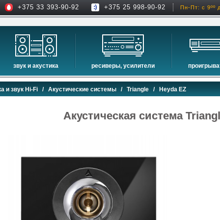
+375 33 393-90-92
+375 25 998-90-92
Пн-Пт: с 9ºº 
звук и акустика
ресиверы, усилители
проигрыва
hi-fi акустика
проекторы
сетевые пр
а и звук Hi-Fi
/
Акустические системы
/
Triangle
/ Heyda EZ
музыкальные центры
экраны для проекторов
проигрыват
домашние кинотеатры
интерактивные доски
blu-ray пр
Акустическая система Triang
сабвуферы
av-ресиверы
cd проигры
встраиваемая акустика
стерео ресиверы
комплекты акустики
усилители
стойки для акустики
преобразователи, накопители и др.
звуковые проекторы
звуковые панели
шумоизоляция