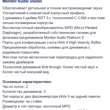
Monitor Audio Studio
Обеспечивает детальное и точное воспроизведение звука
Ультратонкий и компактный корпусный профиль
2 динамика 4 дюйма RDT II с технологией C-CAM и жестким
литым полимерным корпусом
Высокочастотный преобразователь MPD (Micro Pleated
Diaphragm), разработанный собственными силами для
флагманскихдинамиков Monitor Audio Platinum II
Порты для конфигурации слота HiVe II High Velocity Reflex
Прецизионная обработка, клеммы для динамиков с
родиевым покрытием
Жесткая литая металлическая перегородка для надежного
зажима драйверов
Технология динамиков Bolt through: более чистый звук и
более чистый внешний вид
Основные характеристики:
Число полос: 2
Количество динамиков: 3
Тип корпуса: два фазоинвертора HiVe II на задней панели
Размещение: на стойке
Диаметр и тип твитера: ленточный MPD