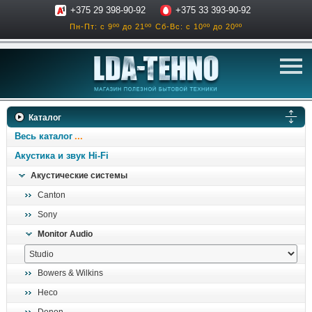
+375 29 398-90-92
+375 33 393-90-92
Пн-Пт: с 9ºº до 21ºº
Сб-Вс: с 10ºº до 20ºº
телевизоры
Каталог
аксессуары для тв
Весь каталог
звук и акустика
Акустика и звук Hi-Fi
Акустические системы
ресиверы, усилители
Canton
проигрыватели
Sony
климатехника
Monitor Audio
отопительные котлы
дом, сад, стройка
Bowers & Wilkins
Heco
о нас