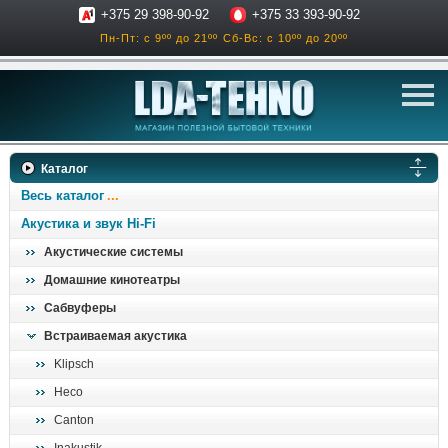
+375 29 398-90-92
+375 33 393-90-92
Пн-Пт: с 9ºº до 21ºº
Сб-Вс: с 10ºº до 20ºº
телевизоры
Каталог
аксессуары для тв
Весь каталог
звук и акустика
Акустика и звук Hi-Fi
Акустические системы
ресиверы, усилители
Домашние кинотеатры
проигрыватели
Сабвуферы
климатехника
Встраиваемая акустика
отопительные котлы
Klipsch
дом, сад, стройка
Heco
Canton
о нас