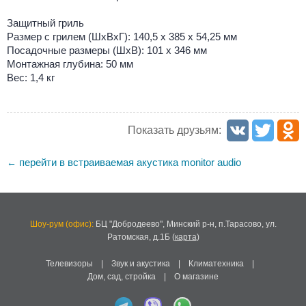
Защитный гриль
Размер с грилем (ШхВхГ): 140,5 х 385 х 54,25 мм
Посадочные размеры (ШхВ): 101 х 346 мм
Монтажная глубина: 50 мм
Вес: 1,4 кг
Показать друзьям:
перейти в встраиваемая акустика monitor audio
←
Шоу-рум (офис):
БЦ "Добродеево",
Минский р-н, п.Тарасово, ул.
Ратомская, д.1Б
(
карта
)
Телевизоры
|
Звук и акустика
|
Климатехника
|
Дом, сад, стройка
|
О магазине