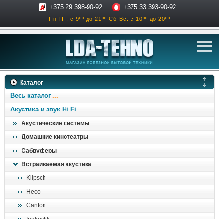
+375 29 398-90-92
+375 33 393-90-92
Пн-Пт: с 9ºº до 21ºº
Сб-Вс: с 10ºº до 20ºº
телевизоры
Каталог
аксессуары для тв
Весь каталог
звук и акустика
Акустика и звук Hi-Fi
Акустические системы
ресиверы, усилители
Домашние кинотеатры
проигрыватели
Сабвуферы
климатехника
Встраиваемая акустика
отопительные котлы
Klipsch
дом, сад, стройка
Heco
Canton
о нас