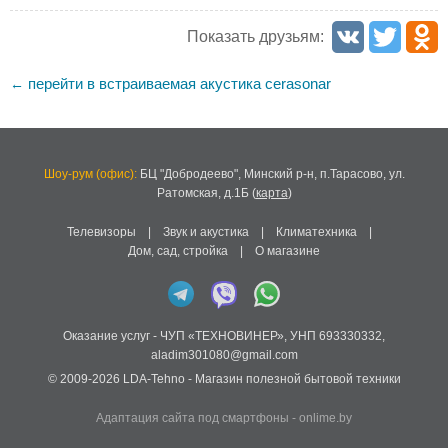
Показать друзьям:
перейти в встраиваемая акустика cerasonar
←
Шоу-рум (офис):
БЦ "Добродеево",
Минский р-н, п.Тарасово, ул.
Ратомская, д.1Б
(
карта
)
Телевизоры
|
Звук и акустика
|
Климатехника
|
Дом, сад, стройка
|
О магазине
Оказание услуг -
ЧУП «ТЕХНОВИНЕР»
,
УНП 693330332
,
aladim301080@gmail.com
© 2009-2026
LDA-Tehno
- Магазин полезной бытовой техники
Адаптация сайта под смартфоны
-
onlime.by