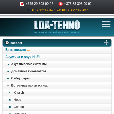
+375 29 398-90-92
+375 33 393-90-92
Пн-Пт: с 9ºº до 21ºº
Сб-Вс: с 10ºº до 20ºº
телевизоры
Каталог
аксессуары для тв
Весь каталог
звук и акустика
Акустика и звук Hi-Fi
Акустические системы
ресиверы, усилители
Домашние кинотеатры
проигрыватели
Сабвуферы
климатехника
Встраиваемая акустика
отопительные котлы
Klipsch
дом, сад, стройка
Heco
Canton
о нас