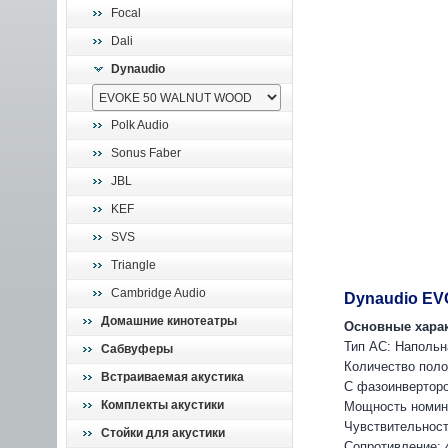
Focal
Dali
Dynaudio
Polk Audio
Sonus Faber
JBL
KEF
SVS
Triangle
Cambridge Audio
Dynaudio E
Домашние кинотеатры
Основные харак
Тип АС: Напольн
Сабвуферы
Количество поло
Встраиваемая акустика
С фазоинвертор
Комплекты акустики
Мощность номин
Чувствительност
Стойки для акустики
Сопротивление: 