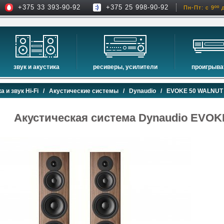
+375 33 393-90-92
+375 25 998-90-92
Пн-Пт: с 9ºº 
звук и акустика
ресиверы, усилители
проигрыва
hi-fi акустика
проекторы
сетевые пр
а и звук Hi-Fi
/
Акустические системы
/
Dynaudio
/ EVOKE 50 WALNUT
музыкальные центры
экраны для проекторов
проигрыват
домашние кинотеатры
интерактивные доски
blu-ray пр
Акустическая система Dynaudio EV
сабвуферы
av-ресиверы
cd проигры
встраиваемая акустика
стерео ресиверы
комплекты акустики
усилители
стойки для акустики
преобразователи, накопители и др.
звуковые проекторы
звуковые панели
шумоизоляция