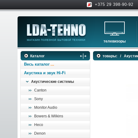
+375 29 398-90-92
телевизоры
телевизоры
Каталог
товары:
/
Акустик
аксессуары для тв
Весь каталог
Акустика и звук Hi-Fi
Акустические системы
Canton
Sony
Monitor Audio
Bowers & Wilkins
Heco
Denon