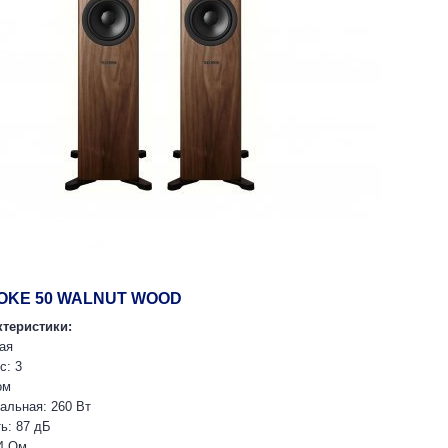
VOKE 50 WALNUT WOOD
теристики:
ая
с: 3
ом
альная: 260 Вт
ь: 87 дБ
4 Ом