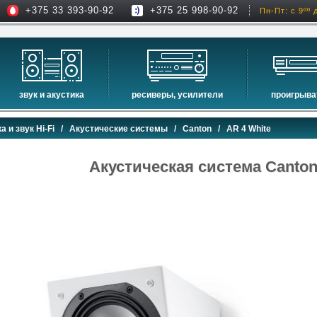
+375 33 393-90-92
+375 25 998-90-92
Пн-Пт: с 9ºº 
звук и акустика
ресиверы, усилители
проигрыва
hi-fi акустика
проекторы
сетевые пр
а и звук Hi-Fi
/
Акустические системы
/
Canton
/ AR 4 White
музыкальные центры
экраны для проекторов
проигрыват
домашние кинотеатры
интерактивные доски
blu-ray пр
Акустическая система Canton
сабвуферы
av-ресиверы
cd проигры
встраиваемая акустика
стерео ресиверы
комплекты акустики
усилители
стойки для акустики
преобразователи, накопители и др.
звуковые проекторы
звуковые панели
шумоизоляция