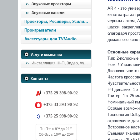
Звуковые проекторы
AR 4 - это унив
Звуковые панели
кинотеатра из т
черным лаком, A
Проекторы, Ресиверы, Усилители
шасси, закрепле
Проигрыватели
благодаря прост
Аксессуары для TV/Audio
домашнего кинот
Основные харак
Услуги компании
Тип: 2-полосные
Инсталляция Hi-Fi, Видео, Аудио
Ном. / Управлен
Диапазон частот:
Частота кроссове
Контакты
Чувствительност
НЧ-динамик: 1 x 
+375 29 398-90-92
Твитер: 1 x 25 
Номинальный имп
+375 33 393-90-92
Особые возможн
Технология Dolb
+375 25 998-90-92
отражением для 
Встроенное наст
Пн-Пт: с 9ºº до 21ºº
Съемная тканев
Сб-Вс: с 10ºº до 20ºº
Размеры (ШxВxГ):