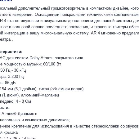
ерсальный дополнительный громкоговоритель в компактном дизайне, кот
ретьего измерения. Оснащенный прекрасными техническими компонентам
R 4 станет звуковым и визуальным дополнением для вашей системы дом
нное в волновой оправе последнего поколения, и тканевые твитеры обес
ой интеграции в вашу многоканальную систему, AR 4 мгновенно предл
еатра .
теристики:
 АС для систем Dolby Atmos, закрытого типа
ие мощностью музыки: 60/100 Вт
50 Гц - 30 кГц
ра: 3.200 Гц
ь: 86 дБ
154 мм (6,1 дюйма), титан (объемная волна)
мм (1 дюйм), алюминий-марганец
еданс: 4 - 8 Ом
ости:
y Atmos® Динамик с
напольных и компактных динамиков;
енное крепление для использования в качестве стереоколонки со звук
ая крышка
 17 x 26 x 14,5 см