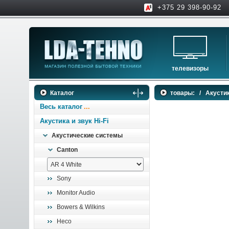
+375 29 398-90-92
телевизоры
телевизоры
Каталог
товары:
/
Акустик
аксессуары для тв
Весь каталог
Акустика и звук Hi-Fi
Акустические системы
Canton
Sony
Monitor Audio
Bowers & Wilkins
Heco