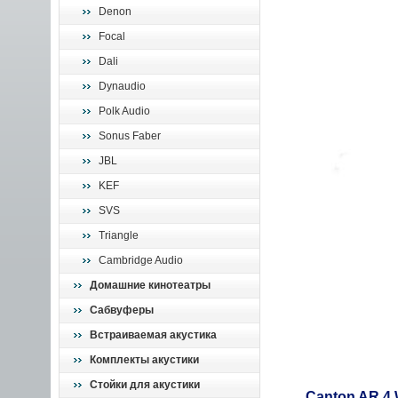
Denon
Focal
Dali
Dynaudio
Polk Audio
Sonus Faber
JBL
KEF
SVS
Triangle
Cambridge Audio
Домашние кинотеатры
Сабвуферы
Встраиваемая акустика
Комплекты акустики
Стойки для акустики
Canton AR 4 