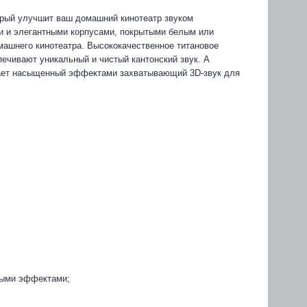
орый улучшит ваш домашний кинотеатр звуком
и и элегантными корпусами, покрытыми белым или
ашнего кинотеатра. Высококачественное титановое
печивают уникальный и чистый кантонский звук. А
агает насыщенный эффектами захватывающий 3D-звук для
овыми эффектами;