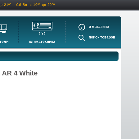
до 21ºº
Сб-Вс: с 10ºº до 20ºº
о
поиск
тели
климатехника
оигрыватели
кондиционеры
ели виниловых дисков
очистители и увлажнители воздуха
оигрыватели
осушители воздуха
 AR 4 White
ватели
водонагреватели электрические
водонагреватели газовые
бойлеры косвенного нагрева
инфракрасные обогреватели
баки и ёмкости
автоматика и принадлежности
отопительные котлы