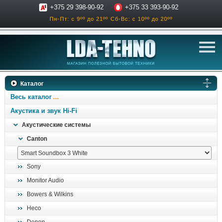
+375 29 398-90-92
+375 33 393-90-92
Пн-Пт: с 9ºº до 21ºº
Сб-Вс: с 10ºº до 20ºº
телевизоры
Каталог
аксессуары для тв
Весь каталог
звук и акустика
Акустика и звук Hi-Fi
Акустические системы
ресиверы, усилители
Canton
проигрыватели
климатехника
Sony
отопительные котлы
Monitor Audio
дом, сад, стройка
Bowers & Wilkins
Heco
о нас