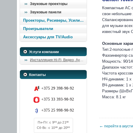
Звуковые проекторы
Компактные АС с
Звуковые панели
свои небольшие 
Сбалансированна
Проекторы, Ресиверы, Усилители
для музыки всех
Проигрыватели
известный звук 
Аксессуары для TV/Audio
Основные харак
Тип:2-полосные 
Услуги компании
Фазоинвертор сз
Инсталляция Hi-Fi, Видео, Аудио
Мощность: 90/14
Диапазон частот:
Частота кроссов
Контакты
НЧ-динамик: 1 x 
ВЧ-динамик: 1 x
+375 29 398-90-92
Размеры (ШxВxГ):
Масса: 8.1 кг
+375 33 393-90-92
+375 25 998-90-92
Пн-Пт: с 9ºº до 21ºº
←
перейти в акуст
Сб-Вс: с 10ºº до 20ºº