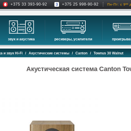
+375 33 393-90-92
+375 25 998-90-92
Пн-Пт: с 9ºº 
звук и акустика
ресиверы, усилители
проигрыва
hi-fi акустика
проекторы
сетевые пр
а и звук Hi-Fi
/
Акустические системы
/
Canton
/ Townus 30 Walnut
музыкальные центры
экраны для проекторов
проигрыват
домашние кинотеатры
интерактивные доски
blu-ray пр
Акустическая система Canton To
сабвуферы
av-ресиверы
cd проигры
встраиваемая акустика
стерео ресиверы
комплекты акустики
усилители
стойки для акустики
преобразователи, накопители и др.
звуковые проекторы
звуковые панели
шумоизоляция