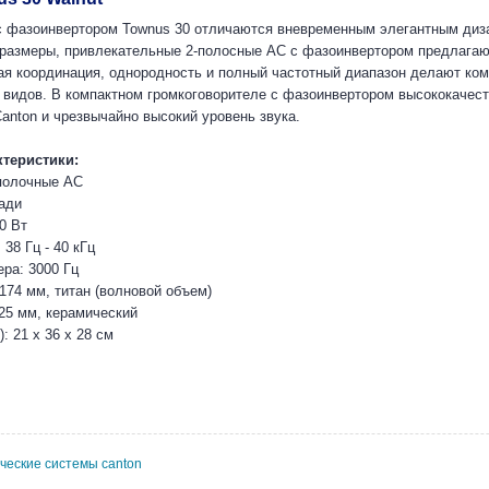
 фазоинвертором Townus 30 отличаются вневременным элегантным диза
размеры, привлекательные 2-полосные АС с фазоинвертором предлагаю
я координация, однородность и полный частотный диапазон делают ко
 видов. В компактном громкоговорителе с фазоинвертором высококачес
Canton и чрезвычайно высокий уровень звука.
теристики:
полочные АС
ади
0 Вт
 38 Гц - 40 кГц
ера: 3000 Гц
174 мм, титан (волновой объем)
 25 мм, керамический
 21 x 36 x 28 см
ические системы canton