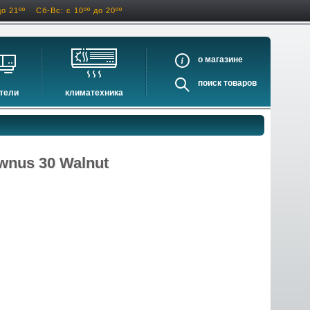
до 21ºº
Сб-Вс: с 10ºº до 20ºº
о
поиск
тели
климатехника
оигрыватели
кондиционеры
ели виниловых дисков
очистители и увлажнители воздуха
оигрыватели
осушители воздуха
wnus 30 Walnut
ватели
водонагреватели электрические
водонагреватели газовые
бойлеры косвенного нагрева
инфракрасные обогреватели
баки и ёмкости
автоматика и принадлежности
отопительные котлы