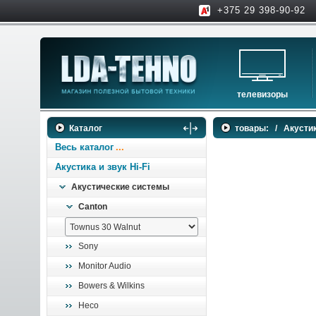
+375 29 398-90-92
телевизоры
телевизоры
Каталог
товары:
/
Акустик
аксессуары для тв
Весь каталог
Акустика и звук Hi-Fi
Акустические системы
Canton
Sony
Monitor Audio
Bowers & Wilkins
Heco