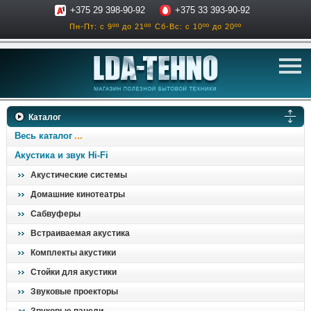
+375 29 398-90-92
+375 33 393-90-92
Пн-Пт: с 9ºº до 21ºº
Сб-Вс: с 10ºº до 20ºº
телевизоры
Каталог
аксессуары для тв
Весь каталог
звук и акустика
Акустика и звук Hi-Fi
Акустические системы
ресиверы, усилители
Домашние кинотеатры
проигрыватели
Сабвуферы
климатехника
Встраиваемая акустика
отопительные котлы
Комплекты акустики
дом, сад, стройка
Стойки для акустики
Звуковые проекторы
о нас