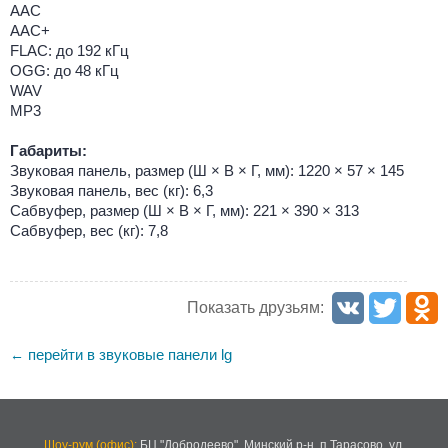
AAC
AAC+
FLAC: до 192 кГц
OGG: до 48 кГц
WAV
MP3
Габариты:
Звуковая панель, размер (Ш × В × Г, мм): 1220 × 57 × 145
Звуковая панель, вес (кг): 6,3
Сабвуфер, размер (Ш × В × Г, мм): 221 × 390 × 313
Сабвуфер, вес (кг): 7,8
Показать друзьям:
перейти в звуковые панели lg
←
Шоу-рум (офис):
БЦ "Добродеево",
Минский р-н, п.Тарасово, ул.