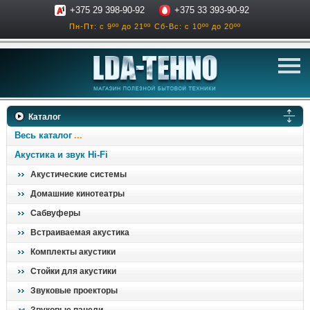
+375 29 398-90-92
+375 33 393-90-92
Пн-Пт: с 9ºº до 21ºº
Сб-Вс: с 10ºº до 20ºº
телевизоры
Каталог
аксессуары для тв
Весь каталог
звук и акустика
Акустика и звук Hi-Fi
Акустические системы
ресиверы, усилители
Домашние кинотеатры
проигрыватели
Сабвуферы
климатехника
Встраиваемая акустика
отопительные котлы
Комплекты акустики
дом, сад, стройка
Стойки для акустики
Звуковые проекторы
о нас