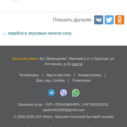
Показать друзьям:
перейти в звуковые панели sony
←
Шоу-рум (офис):
БЦ "Добродеево",
Минский р-н, п.Тарасово, ул.
Ратомская, д.1Б
(
карта
)
Телевизоры
|
Звук и акустика
|
Климатехника
|
Дом, сад, стройка
|
О магазине
Оказание услуг -
ЧУП «ТЕХНОВИНЕР»
,
УНП 693330332
,
aladim301080@gmail.com
© 2009-2026
LDA-Tehno
- Магазин полезной бытовой техники