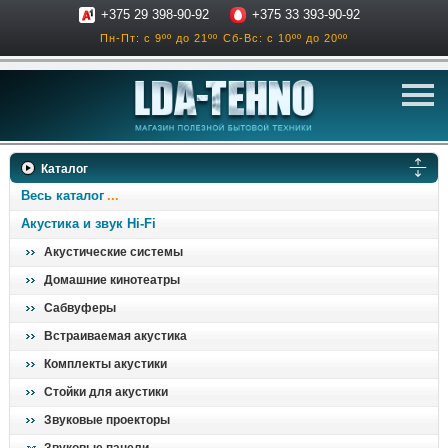
+375 29 398-90-92
+375 33 393-90-92
Пн-Пт: с 9ºº до 21ºº
Сб-Вс: с 10ºº до 20ºº
телевизоры
Каталог
аксессуары для тв
Весь каталог
звук и акустика
Акустика и звук Hi-Fi
Акустические системы
ресиверы, усилители
Домашние кинотеатры
проигрыватели
Сабвуферы
климатехника
Встраиваемая акустика
отопительные котлы
Комплекты акустики
дом, сад, стройка
Стойки для акустики
Звуковые проекторы
о нас