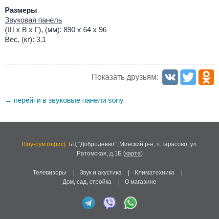
Размеры
Звуковая панель
(Ш x В x Г), (мм): 890 x 64 x 96
Вес, (кг): 3.1
Показать друзьям:
перейти в звуковые панели sony
←
Шоу-рум (офис):
БЦ "Добродеево",
Минский р-н, п.Тарасово, ул.
Ратомская, д.1Б
(
карта
)
Телевизоры
|
Звук и акустика
|
Климатехника
|
Дом, сад, стройка
|
О магазине