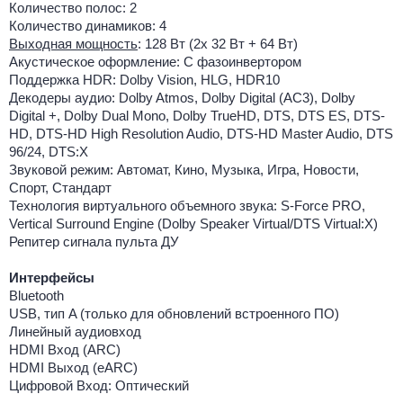
Количество полос: 2
Количество динамиков: 4
Выходная мощность
: 128 Вт (2x 32 Вт + 64 Вт)
Акустическое оформление: С фазоинвертором
Поддержка HDR: Dolby Vision, HLG, HDR10
Декодеры аудио: Dolby Atmos, Dolby Digital (AC3), Dolby
Digital +, Dolby Dual Mono, Dolby TrueHD, DTS, DTS ES, DTS-
HD, DTS-HD High Resolution Audio, DTS-HD Master Audio, DTS
96/24, DTS:X
Звуковой режим: Автомат, Кино, Музыка, Игра, Новости,
Спорт, Стандарт
Технология виртуального объемного звука: S-Force PRO,
Vertical Surround Engine (Dolby Speaker Virtual/DTS Virtual:X)
Репитер сигнала пульта ДУ
Интерфейсы
Bluetooth
USB, тип A (только для обновлений встроенного ПО)
Линейный аудиовход
HDMI Вход (ARC)
HDMI Выход (eARC)
Цифровой Вход: Оптический