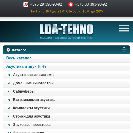
+375 29 398-90-92
+375 33 393-90-92
Пн-Пт: с 9ºº до 21ºº
Сб-Вс: с 10ºº до 20ºº
телевизоры
Каталог
аксессуары для тв
Весь каталог
звук и акустика
Акустика и звук Hi-Fi
Акустические системы
ресиверы, усилители
Домашние кинотеатры
проигрыватели
Сабвуферы
климатехника
Встраиваемая акустика
отопительные котлы
Комплекты акустики
дом, сад, стройка
Стойки для акустики
Звуковые проекторы
о нас