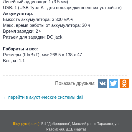
Линейный аудиовход: 1 (3.5 мм)
USB: 1 (USB Type-A - для подзарядки внешних устройств)
Аккумулятор:
Емкость аккумулятора: 3 300 мА·ч
Макс. время работы от аккумулятора: 30 ч
Время зарядки: 2 ч
Разъем для зарядки: DC jack
Габариты и вес:
Размеры (ШxВxГ), мм: 268.5 х 138 х 47
Вес, кг: 1.1
Показать друзьям:
перейти в акустические системы dali
←
Шоу-рум (офис):
БЦ "Добродеево",
Минский р-н, п.Тарасово, ул.
Ратомская, д.1Б
(
карта
)