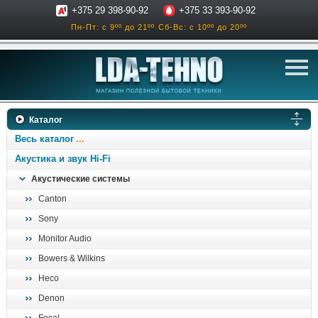
+375 29 398-90-92
+375 33 393-90-92
Пн-Пт: с 9ºº до 21ºº
Сб-Вс: с 10ºº до 20ºº
телевизоры
Каталог
аксессуары для тв
Весь каталог
звук и акустика
Акустика и звук Hi-Fi
Акустические системы
ресиверы, усилители
Canton
проигрыватели
Sony
климатехника
Monitor Audio
отопительные котлы
Bowers & Wilkins
дом, сад, стройка
Heco
Denon
о нас