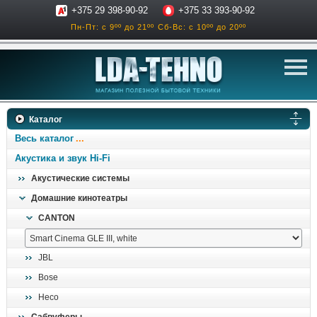
+375 29 398-90-92
+375 33 393-90-92
Пн-Пт: с 9ºº до 21ºº
Сб-Вс: с 10ºº до 20ºº
телевизоры
Каталог
аксессуары для тв
Весь каталог
звук и акустика
Акустика и звук Hi-Fi
Акустические системы
ресиверы, усилители
Домашние кинотеатры
проигрыватели
CANTON
климатехника
отопительные котлы
JBL
дом, сад, стройка
Bose
Heco
о нас