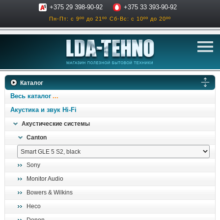
+375 29 398-90-92
+375 33 393-90-92
Пн-Пт: с 9ºº до 21ºº
Сб-Вс: с 10ºº до 20ºº
телевизоры
Каталог
аксессуары для тв
Весь каталог
звук и акустика
Акустика и звук Hi-Fi
Акустические системы
ресиверы, усилители
Canton
проигрыватели
климатехника
Sony
отопительные котлы
Monitor Audio
дом, сад, стройка
Bowers & Wilkins
Heco
о нас