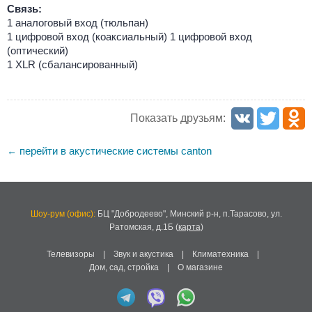
Связь:
1 аналоговый вход (тюльпан)
1 цифровой вход (коаксиальный) 1 цифровой вход
(оптический)
1 XLR (сбалансированный)
Показать друзьям:
перейти в акустические системы canton
←
Шоу-рум (офис):
БЦ "Добродеево",
Минский р-н, п.Тарасово, ул.
Ратомская, д.1Б
(
карта
)
Телевизоры
|
Звук и акустика
|
Климатехника
|
Дом, сад, стройка
|
О магазине