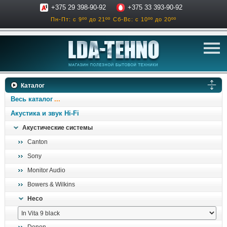
+375 29 398-90-92
+375 33 393-90-92
Пн-Пт: с 9ºº до 21ºº
Сб-Вс: с 10ºº до 20ºº
телевизоры
Каталог
аксессуары для тв
Весь каталог
звук и акустика
Акустика и звук Hi-Fi
Акустические системы
ресиверы, усилители
Canton
проигрыватели
Sony
климатехника
Monitor Audio
отопительные котлы
Bowers & Wilkins
дом, сад, стройка
Heco
о нас