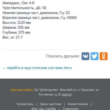
Импеданс, Ом: 4-8
Чувствительность, дБ: 92
Нижняя граница част. диапазона, Гц: 23
Верхняя граница част. диапазона, Гц: 43000
Высота: 1120 мм
Ширина: 205 мм
Глубина: 375 мм
Вес, кг: 27.7
Показать друзьям:
перейти в акустические системы heco
←
Шоу-рум (офис):
БЦ "Добродеево",
Минский р-н, п.Тарасово, ул.
Ратомская, д.1Б
(
карта
)
Телевизоры
|
Звук и акустика
|
Климатехника
|
Дом, сад, стройка
|
О магазине