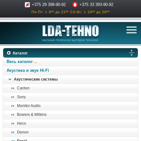
+375 29 398-90-92
+375 33 393-90-92
Пн-Пт: с 9ºº до 21ºº
Сб-Вс: с 10ºº до 20ºº
телевизоры
Каталог
аксессуары для тв
Весь каталог
звук и акустика
Акустика и звук Hi-Fi
Акустические системы
ресиверы, усилители
Canton
проигрыватели
Sony
климатехника
Monitor Audio
отопительные котлы
Bowers & Wilkins
дом, сад, стройка
Heco
Denon
о нас