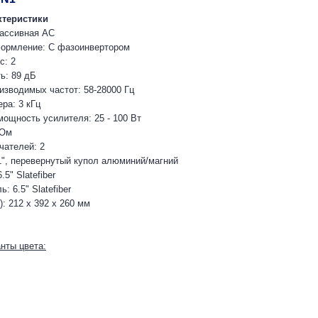
ктеристики
пассивная АС
формление: С фазоинвертором
с: 2
ь: 89 дБ
изводимых частот: 58-28000 Гц
ра: 3 кГц
ощность усилителя: 25 - 100 Вт
 Ом
чателей: 2
1", перевернутый купол алюминий/магний
5" Slatefiber
: 6.5" Slatefiber
: 212 х 392 х 260 мм
нты цвета: