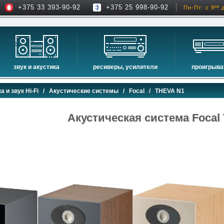
+375 33 393-90-92
+375 25 998-90-92
Пн-Пт: с 9ºº 
звук и акустика
ресиверы, усилители
проигрыва
hi-fi акустика
проекторы
сетевые пр
а и звук Hi-Fi
/
Акустические системы
/
Focal
/ THEVA N1
музыкальные центры
экраны для проекторов
проигрыват
домашние кинотеатры
интерактивные доски
blu-ray пр
Акустическая система Foca
сабвуферы
av-ресиверы
cd проигры
встраиваемая акустика
стерео ресиверы
комплекты акустики
усилители
стойки для акустики
преобразователи, накопители и др.
звуковые проекторы
звуковые панели
шумоизоляция