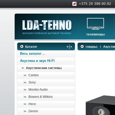
+375 29 398-90-92
телевизоры
телевизоры
Каталог
товары:
/
Акустик
аксессуары для тв
Весь каталог
Акустика и звук Hi-Fi
Акустические системы
Canton
Sony
Monitor Audio
Bowers & Wilkins
Heco
Denon