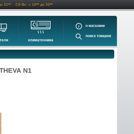
до 21ºº
Сб-Вс: с 10ºº до 20ºº
о
поиск
тели
климатехника
оигрыватели
кондиционеры
ели виниловых дисков
очистители и увлажнители воздуха
оигрыватели
осушители воздуха
l THEVA N1
ватели
водонагреватели электрические
водонагреватели газовые
бойлеры косвенного нагрева
инфракрасные обогреватели
баки и ёмкости
автоматика и принадлежности
отопительные котлы