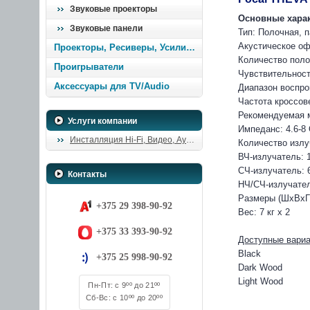
Звуковые проекторы
Основные хара
Звуковые панели
Тип: Полочная, 
Акустическое о
Проекторы, Ресиверы, Усилители
Количество поло
Проигрыватели
Чувствительност
Аксессуары для TV/Audio
Диапазон воспро
Частота кроссове
Рекомендуемая м
Услуги компании
Импеданс: 4.6-8
Инсталляция Hi-Fi, Видео, Аудио
Количество излу
ВЧ-излучатель: 
СЧ-излучатель: 6.
Контакты
НЧ/СЧ-излучатель
Размеры (ШхВхГ)
+375 29 398-90-92
Вес: 7 кг х 2
+375 33 393-90-92
Доступные вариа
Black
+375 25 998-90-92
Dark Wood
Light Wood
Пн-Пт: с 9ºº до 21ºº
Сб-Вс: с 10ºº до 20ºº