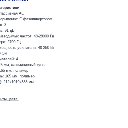
ктеристики
 пассивная АС
формление: С фазоинвертором
с: 3
ь: 91 дБ
изводимых частот: 48-28000 Гц
ера: 2700 Гц
ощность усилителя: 40-250 Вт
8 Ом
чателей: 4
25 мм, алюминиевый купол
165 мм, полимер
ь: 165 мм, полимер
): 212х1019х388 мм
нты цвета: