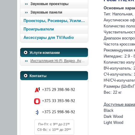
Звуковые проекторы
Основные хара
Звуковые панели
Тип: Напольная,
Акустическое о
Проекторы, Ресиверы, Усилители
Количество поло
Проигрыватели
Чувствительност
Аксессуары для TV/Audio
Диапазон воспро
Частота кроссов
Рекомендуемая м
Услуги компании
Импеданс: 2.9 - 
Инсталляция Hi-Fi, Видео, Аудио
Количество излу
ВЧ-излучатель: 
СЧ-излучатель: 
Контакты
НЧ/СЧ-излучател
Размеры (ШхВхГ
+375 29 398-90-92
Вес: 22 кг
+375 33 393-90-92
Доступные вариа
Black
+375 25 998-90-92
Dark Wood
Light Wood
Пн-Пт: с 9ºº до 21ºº
Сб-Вс: с 10ºº до 20ºº