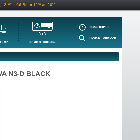
до 21ºº
Сб-Вс: с 10ºº до 20ºº
о
поиск
тели
климатехника
оигрыватели
кондиционеры
ели виниловых дисков
очистители и увлажнители воздуха
оигрыватели
осушители воздуха
EVA N3-D BLACK
ватели
водонагреватели электрические
водонагреватели газовые
бойлеры косвенного нагрева
инфракрасные обогреватели
баки и ёмкости
автоматика и принадлежности
отопительные котлы