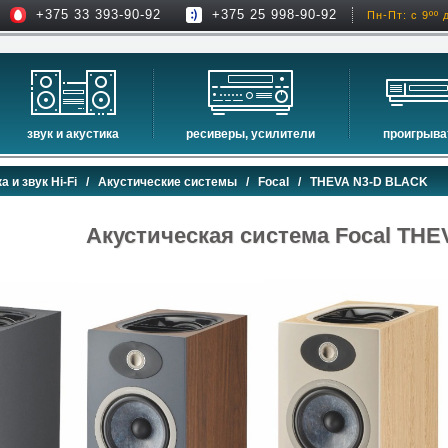
+375 33 393-90-92
+375 25 998-90-92
Пн-Пт: с 9ºº 
звук и акустика
ресиверы, усилители
проигрыва
hi-fi акустика
проекторы
сетевые пр
а и звук Hi-Fi
/
Акустические системы
/
Focal
/ THEVA N3-D BLACK
музыкальные центры
экраны для проекторов
проигрыват
домашние кинотеатры
интерактивные доски
blu-ray пр
Акустическая система Focal TH
сабвуферы
av-ресиверы
cd проигры
встраиваемая акустика
стерео ресиверы
комплекты акустики
усилители
стойки для акустики
преобразователи, накопители и др.
звуковые проекторы
звуковые панели
шумоизоляция