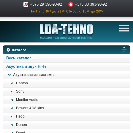
+375 29 398-90-92
+375 33 393-90-92
Пн-Пт: с 9ºº до 21ºº
Сб-Вс: с 10ºº до 20ºº
телевизоры
Каталог
аксессуары для тв
Весь каталог
звук и акустика
Акустика и звук Hi-Fi
Акустические системы
ресиверы, усилители
Canton
проигрыватели
Sony
климатехника
Monitor Audio
отопительные котлы
Bowers & Wilkins
дом, сад, стройка
Heco
Denon
о нас