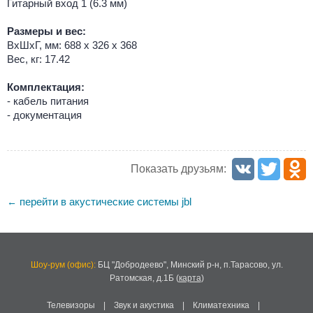
Гитарный вход 1 (6.3 мм)
Размеры и вес:
ВхШхГ, мм: 688 х 326 х 368
Вес, кг: 17.42
Комплектация:
- кабель питания
- документация
Показать друзьям:
перейти в акустические системы jbl
←
Шоу-рум (офис):
БЦ "Добродеево",
Минский р-н, п.Тарасово, ул.
Ратомская, д.1Б
(
карта
)
Телевизоры
|
Звук и акустика
|
Климатехника
|