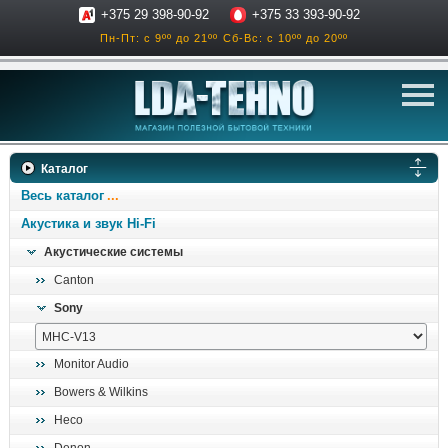
+375 29 398-90-92
+375 33 393-90-92
Пн-Пт: с 9ºº до 21ºº
Сб-Вс: с 10ºº до 20ºº
телевизоры
Каталог
аксессуары для тв
Весь каталог
звук и акустика
Акустика и звук Hi-Fi
Акустические системы
ресиверы, усилители
Canton
проигрыватели
Sony
климатехника
отопительные котлы
Monitor Audio
дом, сад, стройка
Bowers & Wilkins
Heco
о нас