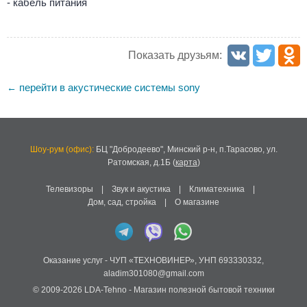
- кабель питания
Показать друзьям:
перейти в акустические системы sony
←
Шоу-рум (офис):
БЦ "Добродеево",
Минский р-н, п.Тарасово, ул.
Ратомская, д.1Б
(
карта
)
Телевизоры
|
Звук и акустика
|
Климатехника
|
Дом, сад, стройка
|
О магазине
Оказание услуг -
ЧУП «ТЕХНОВИНЕР»
,
УНП 693330332
,
aladim301080@gmail.com
© 2009-2026
LDA-Tehno
- Магазин полезной бытовой техники