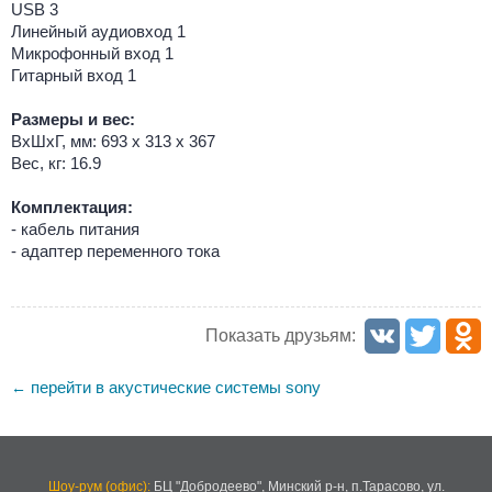
USB 3
Линейный аудиовход 1
Микрофонный вход 1
Гитарный вход 1
Размеры и вес:
ВхШхГ, мм: 693 х 313 х 367
Вес, кг: 16.9
Комплектация:
- кабель питания
- адаптер переменного тока
Показать друзьям:
перейти в акустические системы sony
←
Шоу-рум (офис):
БЦ "Добродеево",
Минский р-н, п.Тарасово, ул.