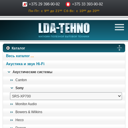
+375 29 398-90-92
+375 33 393-90-92
Пн-Пт: с 9ºº до 21ºº
Сб-Вс: с 10ºº до 20ºº
телевизоры
Каталог
аксессуары для тв
Весь каталог
звук и акустика
Акустика и звук Hi-Fi
Акустические системы
ресиверы, усилители
Canton
проигрыватели
Sony
климатехника
отопительные котлы
Monitor Audio
дом, сад, стройка
Bowers & Wilkins
Heco
о нас