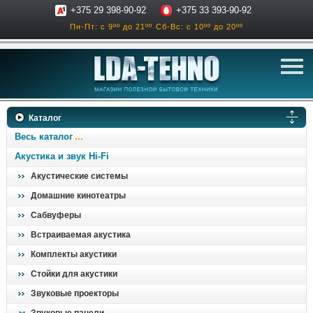
+375 29 398-90-92
+375 33 393-90-92
Пн-Пт: с 9ºº до 21ºº
Сб-Вс: с 10ºº до 20ºº
телевизоры
Каталог
аксессуары для тв
Весь каталог
звук и акустика
Акустика и звук Hi-Fi
Акустические системы
ресиверы, усилители
Домашние кинотеатры
проигрыватели
Сабвуферы
климатехника
Встраиваемая акустика
отопительные котлы
Комплекты акустики
дом, сад, стройка
Стойки для акустики
Звуковые проекторы
о нас