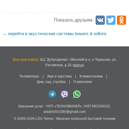
Показать друзьям:
перейти в акустические системы bowers & wilkins
←
Шоу-рум (офис):
БЦ "Добродеево",
Минский р-н, п.Тарасово, ул.
Ратомская, д.1Б
(
карта
)
Телевизоры
|
Звук и акустика
|
Климатехника
|
Дом, сад, стройка
|
О магазине
Оказание услуг -
ЧУП «ТЕХНОВИНЕР»
,
УНП 693330332
,
aladim301080@gmail.com
© 2009-2026
LDA-Tehno
- Магазин полезной бытовой техники