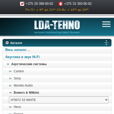
+375 29 398-90-92
+375 33 393-90-92
Пн-Пт: с 9ºº до 21ºº
Сб-Вс: с 10ºº до 20ºº
телевизоры
Каталог
аксессуары для тв
Весь каталог
звук и акустика
Акустика и звук Hi-Fi
Акустические системы
ресиверы, усилители
Canton
проигрыватели
Sony
климатехника
Monitor Audio
отопительные котлы
Bowers & Wilkins
дом, сад, стройка
Heco
о нас